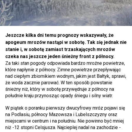
Jeszcze kilka dni temu prognozy wskazywały, że
apogeum mrozów nastąpi w sobotę. Tak się jednak nie
stanie i, w sobotę zamiast trzaskających mrozów
czeka nas jeszcze jeden śnieżny front z północy.
Za taki stan pogody odpowiada bardzo mroźne powietrze,
które napłynie z północy. Zimne powietrze przepływając
nad ciepłym zbiornikiem wodnym, jakim jest Bałtyk, sprawi,
że woda zacznie parować. W ten sposób powstanie
śnieżny niż, który w sobotę przywędruje z północy na
południe kraju przynosząc opady śniegu i silny wiatr.
W piątek o poranku pierwszy dwucyfrowy mróz pojawi się
na Podlasiu, północy Mazowsza i Lubelszczyzny oraz
miejscami w centrum i na południu. Nie powinno być mniej
niż -12 stopni Celsjusza. Najcieplej nadal na zachodzie -