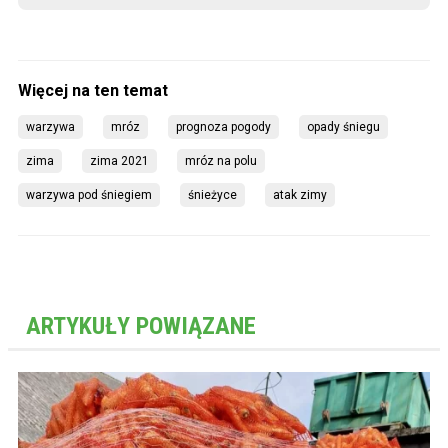
warzywa
mróz
prognoza pogody
opady śniegu
zima
zima 2021
mróz na polu
warzywa pod śniegiem
śnieżyce
atak zimy
ARTYKUŁY POWIĄZANE