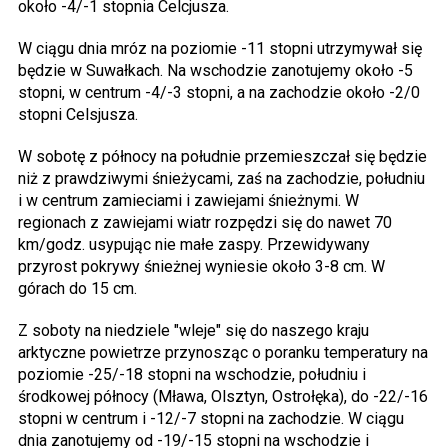
około -4/-1 stopnia Celcjusza.
W ciągu dnia mróz na poziomie -11 stopni utrzymywał się
będzie w Suwałkach. Na wschodzie zanotujemy około -5
stopni, w centrum -4/-3 stopni, a na zachodzie około -2/0
stopni Celsjusza.
W sobotę z północy na południe przemieszczał się będzie
niż z prawdziwymi śnieżycami, zaś na zachodzie, południu
i w centrum zamieciami i zawiejami śnieżnymi. W
regionach z zawiejami wiatr rozpędzi się do nawet 70
km/godz. usypując nie małe zaspy. Przewidywany
przyrost pokrywy śnieżnej wyniesie około 3-8 cm. W
górach do 15 cm.
Z soboty na niedziele "wleje" się do naszego kraju
arktyczne powietrze przynosząc o poranku temperatury na
poziomie -25/-18 stopni na wschodzie, południu i
środkowej północy (Mława, Olsztyn, Ostrołęka), do -22/-16
stopni w centrum i -12/-7 stopni na zachodzie. W ciągu
dnia zanotujemy od -19/-15 stopni na wschodzie i