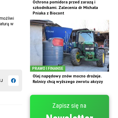
Ochrona pomidora przed zarazą i
szkodnikami. Zalecenia dr Michała
Pniaka z Biocont
emożliwi
aturą w
PRAWO I FINANSE
Olej napędowy znów mocno drożeje.
IJ
Rolnicy chcą wyższego zwrotu akcyzy
Zapisz się na