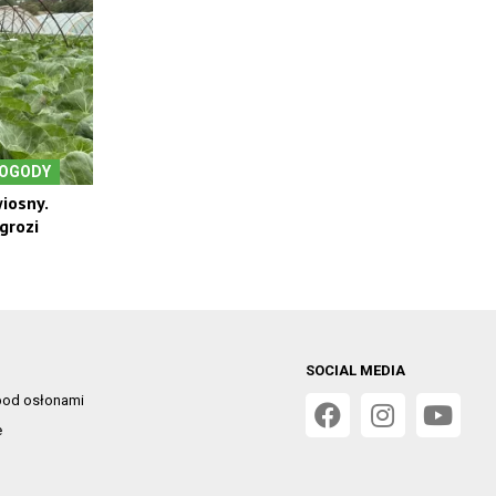
POGODY
iosny.
grozi
SOCIAL MEDIA
od osłonami
e