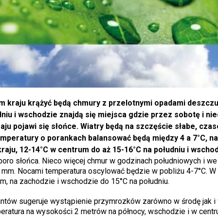
m kraju krążyć będą chmury z przelotnymi opadami deszczu
niu i wschodzie znajdą się miejsca gdzie przez sobotę i nie
ju pojawi się słońce. Wiatry będą na szczęście słabe, cza
peratury o porankach balansować będą między 4 a 7°C, na
aju, 12-14°C w centrum do aż 15-16°C na południu i wschod
sporo słońca. Nieco więcej chmur w godzinach południowych i we
 mm. Nocami temperatura oscylować będzie w pobliżu 4-7°C. W 
, na zachodzie i wschodzie do 15°C na południu.
antów sugeruje wystąpienie przymrozków zarówno w środę jak i
eratura na wysokości 2 metrów na północy, wschodzie i w cent