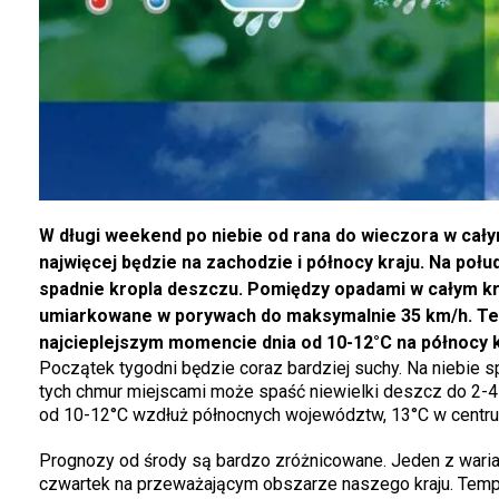
W długi weekend po niebie od rana do wieczora w cały
najwięcej będzie na zachodzie i północy kraju. Na połud
spadnie kropla deszczu. Pomiędzy opadami w całym kra
umiarkowane w porywach do maksymalnie 35 km/h. Tem
najcieplejszym momencie dnia od 10-12°C na północy kr
Początek tygodni będzie coraz bardziej suchy. Na niebie 
tych chmur miejscami może spaść niewielki deszcz do 2-4
od 10-12°C wzdłuż północnych województw, 13°C w centrum
Prognozy od środy są bardzo zróżnicowane. Jeden z wari
czwartek na przeważającym obszarze naszego kraju. Temp