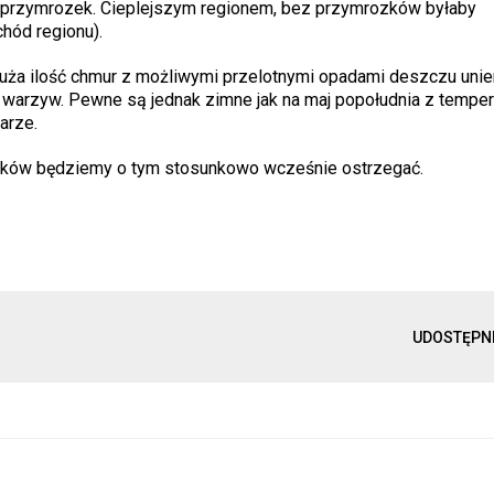
y przymrozek. Cieplejszym regionem, bez przymrozków byłaby
hód regionu).
 duża ilość chmur z możliwymi przelotnymi opadami deszczu uni
 warzyw. Pewne są jednak zimne jak na maj popołudnia z temper
arze.
rozków będziemy o tym stosunkowo wcześnie ostrzegać.
UDOSTĘPN