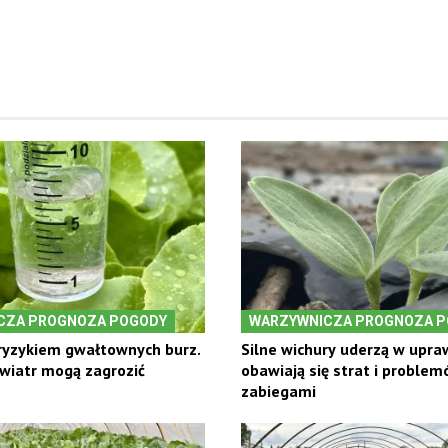
CZA PROGNOZA POGODY
WARZYWNICZA PROGNOZA 
ryzykiem gwałtownych burz.
Silne wichury uderzą w upraw
y wiatr mogą zagrozić
obawiają się strat i problem
zabiegami