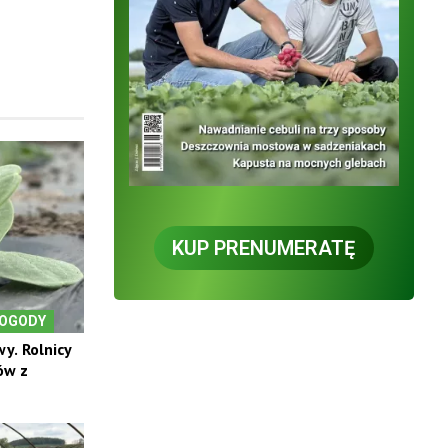
KUP PRENUMERATĘ
POGODY
y. Rolnicy
ów z