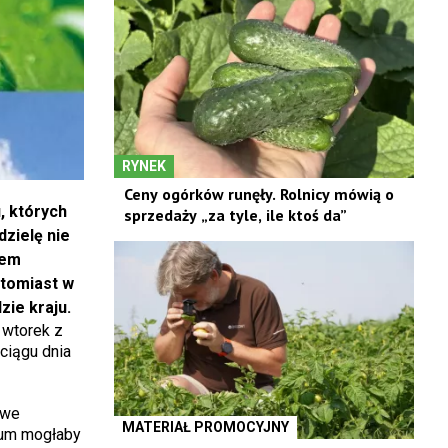
RYNEK
Ceny ogórków runęły. Rolnicy mówią o
, których
sprzedaży „za tyle, ile ktoś da”
dzielę nie
sem
tomiast w
zie kraju.
 wtorek z
ciągu dnia
 we
MATERIAŁ PROMOCYJNY
rum mogłaby