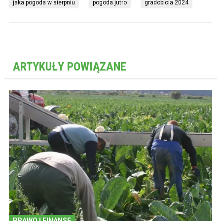
jaka pogoda w sierpniu
pogoda jutro
gradobicia 2024
ARTYKUŁY POWIĄZANE
PRAWO I FINANSE