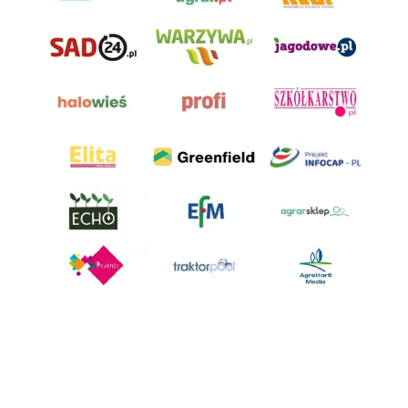
AgroHorti Media Sp. z o.o. ul. Metalowa 5, 60-118 Poznań. Akta rejestrowe
przechowywane w Sądzie Rejonowym Poznań - Nowe Miasto i Wilda w
Poznaniu, VIII Wydziale Gospodarczym, KRS 0001116269, NIP 7792573719,
REGON 529158846, kapitał zakładowy: 3.608.000 PLN.
Wszystkie prezentowane w ramach niniejszego portalu treści są