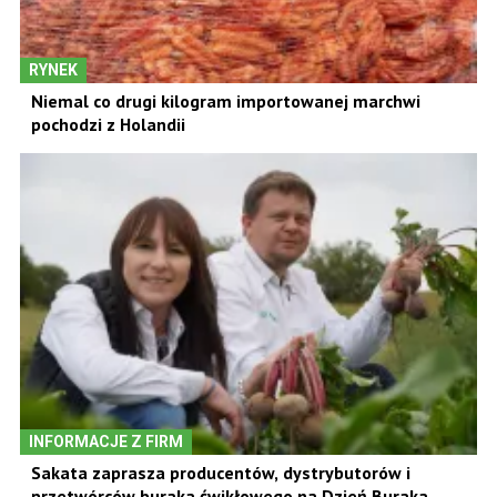
RYNEK
Niemal co drugi kilogram importowanej marchwi
pochodzi z Holandii
INFORMACJE Z FIRM
Sakata zaprasza producentów, dystrybutorów i
przetwórców buraka ćwikłowego na Dzień Buraka