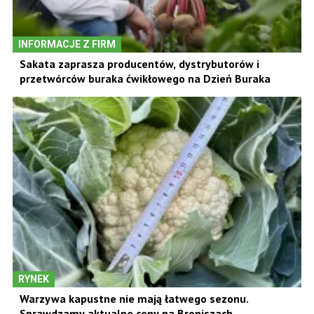
INFORMACJE Z FIRM
Sakata zaprasza producentów, dystrybutorów i
przetwórców buraka ćwikłowego na Dzień Buraka
RYNEK
Warzywa kapustne nie mają łatwego sezonu.
Sprawdzamy aktualne ceny na Broniszach