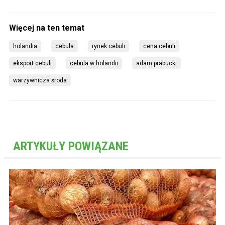
holandia
cebula
rynek cebuli
cena cebuli
eksport cebuli
cebula w holandii
adam prabucki
warzywnicza środa
ARTYKUŁY POWIĄZANE