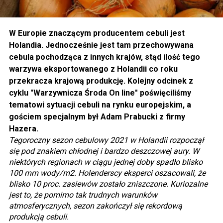
W Europie znaczącym producentem cebuli jest
Holandia. Jednocześnie jest tam przechowywana
cebula pochodząca z innych krajów, stąd ilość tego
warzywa eksportowanego z Holandii co roku
przekracza krajową produkcję. Kolejny odcinek z
cyklu "Warzywnicza Środa On line" poświęciliśmy
tematowi sytuacji cebuli na rynku europejskim, a
gościem specjalnym był Adam Prabucki z firmy
Hazera.
Tegoroczny sezon cebulowy 2021 w Holandii rozpoczął
się pod znakiem chłodnej i bardzo deszczowej aury. W
niektórych regionach w ciągu jednej doby spadło blisko
100 mm wody/m2. Holenderscy eksperci oszacowali, że
blisko 10 proc. zasiewów zostało zniszczone. Kuriozalne
jest to, że pomimo tak trudnych warunków
atmosferycznych, sezon zakończył się rekordową
produkcją cebuli.