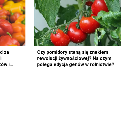
nd za
Czy pomidory staną się znakiem
i
rewolucji żywnościowej? Na czym
ków i
polega edycja genów w rolnictwie?