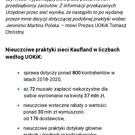
przedsiębiorcy zarzutów. Z informacji przekazanych
Urzędowi przez sieć wynika, że nastąpiło to po wydanej
przeze mnie decyzji dotyczącej podobnej praktyki wobec
Jeronimo Martins Polska
– mówi Prezes UOKiK Tomasz
Chróstny.
Nieuczciwe praktyki sieci Kaufland w liczbach
według UOKiK:
sprawa dotyczy ponad
800
kontrahentów w
latach 2018-2020,
aż
72
musiało zapłacić niekorzystne dla
siebie wyrównanie na kwotę
37
mln
zł,
nieuczciwe wsteczne rabaty o wartości
ponad
30
mln zł wymuszono
od
176
dostawców,
nieuczciwe praktyki dotykały głównie
małych i średnich przedsiębiorców,