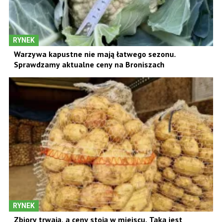
RYNEK
Warzywa kapustne nie mają łatwego sezonu.
Sprawdzamy aktualne ceny na Broniszach
RYNEK
Zbiory trwają, a ceny stoją w miejscu. Taka jest