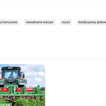
sy humusowe
nawadnianie warzyw
susze
kondycjonery glebo
FOCAP