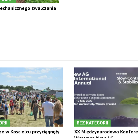
mechanicznego zwalczania
RII
BEZ KATEGORII
ze w Kościelcu przyciągnęły
XX Międzynarodowa Konferen
Wystawa New AG