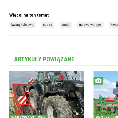
kwasy fulwowe
susza
woda
uprawa warzyw
kwa
ARTYKUŁY POWIĄZANE
WARZYWA POLOWE
PROJEKT IN