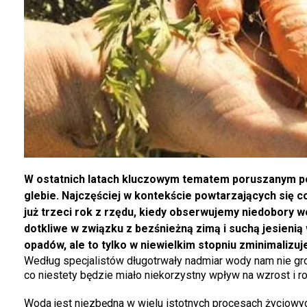
W ostatnich latach kluczowym tematem poruszanym p
glebie. Najczęściej w kontekście powtarzających się c
już trzeci rok z rzędu, kiedy obserwujemy niedobory 
dotkliwe w związku z bezśnieżną zimą i suchą jesienią
opadów, ale to tylko w niewielkim stopniu zminimalizuj
Według specjalistów długotrwały nadmiar wody nam nie gro
co niestety będzie miało niekorzystny wpływ na wzrost i r
Woda jest niezbędna w wielu istotnych procesach życiowych 