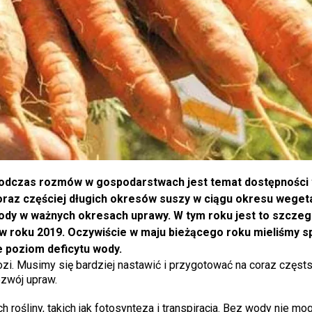
odczas rozmów w gospodarstwach jest temat dostępności
oraz częściej długich okresów suszy w ciągu okresu wegetac
wody w ważnych okresach uprawy. W tym roku jest to szczeg
 w roku 2019. Oczywiście w maju bieżącego roku mieliśmy sp
e poziom deficytu wody.
zi. Musimy się bardziej nastawić i przygotować na coraz częst
ozwój upraw.
rośliny, takich jak fotosynteza i transpiracja. Bez wody nie mo