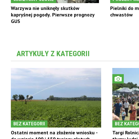
Warzywa nie uniknęły skutków
Pielniki do 
kapryśnej pogody. Pierwsze prognozy
chwastów
GUS
ARTYKUŁY Z KATEGORII
BEZ KATEGORII
BEZ KATEGO
Ostatni moment na złożenie wniosku -
Targi Rolnic
do wzięcia 100 i 150 tysięcy złotych
tłumy ludzi