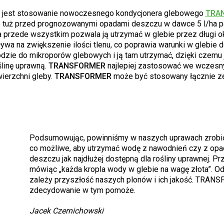
 jest stosowanie nowoczesnego kondycjonera glebowego
TRA
 tuż przed prognozowanymi opadami deszczu w dawce 5 l/ha 
a przede wszystkim pozwala ją utrzymać w glebie przez długi o
wa na zwiększenie ilości tlenu, co poprawia warunki w glebie 
zie do mikroporów glebowych i ją tam utrzymać, dzięki czemu 
linę uprawną.
TRANSFORMER
najlepiej zastosować we wczesn
ierzchni gleby.
TRANSFORMER
może być stosowany łącznie z
Podsumowując, powinniśmy w naszych uprawach zrobi
co możliwe, aby utrzymać wodę z nawodnień czy z op
deszczu jak najdłużej dostępną dla rośliny uprawnej. P
mówiąc „każda kropla wody w glebie na wagę złota”. O
zależy przyszłość naszych plonów i ich jakość. TRA
zdecydowanie w tym pomoże.
Jacek Czernichowski