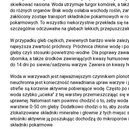
skiełkować nasiona. Woda utrzymuje turgor komórek, a ta
do różnych organów. Brak wody osłabia wschody roślin, za
zakłócony zostaje transport składników pokarmowych w roś
pokarmowych. To wszystko niekorzystnie przekłada się na f
szczególnie odczuwalne na glebach lekkich, przepuszczal
W przypadku gleb ciężkich, zwiewnych bardzo wiele zależy
najwyższa zwartość próchnicy. Próchnica chłonie wodę i po
gleby czyli stosunki powietrzno-wodne. Dla poprawy zawar
obornika, a także środków zawierających kwasy humusowe
do 14 dni po siewie/sadzeniu warzyw. Zawiera on kwasy hu
Woda w warzywach jest najważniejszym czynnikiem plonotw
nieuchronna jest konieczność nawadniania upraw warzyw i j
strefie są korzenie aktywnie pobierające wodę. Często po
woda szybko „ucieka” z tej warstwy przemieszczając się w 
uprawnej. Natomiast nam powinno chodzić o to, żeby woda 
warstwie 0-50 cm gleby. Dodatkowo chodzi o to, aby zost
zlokalizowane składniki mineralne i głownie z tych miejsc 
włośniki aktywnie ją poszukując dochodzą do mikroporów 
składniki pokarmowe.