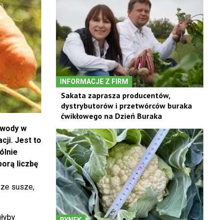
INFORMACJE Z FIRM
Sakata zaprasza producentów,
dystrybutorów i przetwórców buraka
ćwikłowego na Dzień Buraka
 wody w
ji. Jest to
ólnie
orą liczbę
sze susze,
głyby
RYNEK