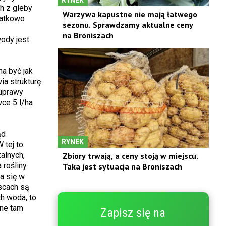
h z gleby
Warzywa kapustne nie mają łatwego
datkowo
sezonu. Sprawdzamy aktualne ceny
na Broniszach
wody jest
a być jak
ia strukturę
 uprawy
ce 5 l/ha
ąd
RYNEK
 tej to
alnych,
Zbiory trwają, a ceny stoją w miejscu.
 rośliny
Taka jest sytuacja na Broniszach
a się w
scach są
ch woda, to
ane tam
Zapisz się na