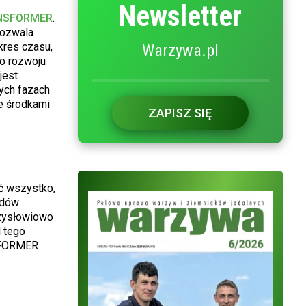
Newsletter
NSFORMER
.
pozwala
kres czasu,
Warzywa.pl
do rozwoju
jest
ych fazach
e środkami
ZAPISZ SIĘ
ć wszystko,
adów
rzysłowiowo
d tego
NSFORMER