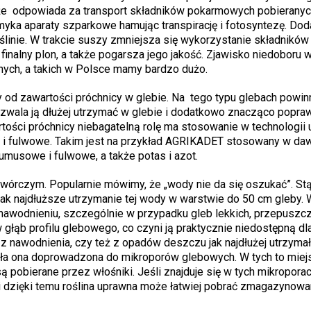
kże odpowiada za transport składników pokarmowych pobieranyc
myka aparaty szparkowe hamując transpirację i fotosyntezę. Do
linie. W trakcie suszy zmniejsza się wykorzystanie składników
inalny plon, a także pogarsza jego jakość. Zjawisko niedoboru 
nych, a takich w Polsce mamy bardzo dużo.
 od zawartości próchnicy w glebie. Na tego typu glebach powinn
zwala ją dłużej utrzymać w glebie i dodatkowo znacząco popraw
tości próchnicy niebagatelną rolę ma stosowanie w technologii
 i fulwowe. Takim jest na przykład AGRIKADET stosowany w daw
musowe i fulwowe, a także potas i azot.
órczym. Popularnie mówimy, że „wody nie da się oszukać”. St
ak najdłuższe utrzymanie tej wody w warstwie do 50 cm gleby. W
 nawodnieniu, szczególnie w przypadku gleb lekkich, przepuszcz
głąb profilu glebowego, co czyni ją praktycznie niedostępną dla
z nawodnienia, czy też z opadów deszczu jak najdłużej utrzymał
ała ona doprowadzona do mikroporów glebowych. W tych to miej
są pobierane przez włośniki. Jeśli znajduje się w tych mikropora
i dzięki temu roślina uprawna może łatwiej pobrać zmagazynow