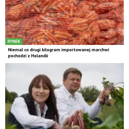
RYNEK
Niemal co drugi kilogram importowanej marchwi
pochodzi z Holandii