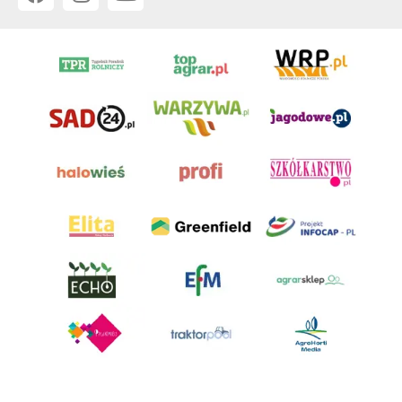
AgroHorti Media Sp. z o.o. ul. Metalowa 5, 60-118 Poznań. Akta rejestrowe