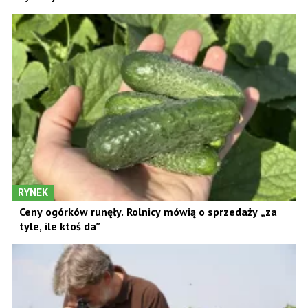
RYNEK
Ceny ogórków runęły. Rolnicy mówią o sprzedaży „za
tyle, ile ktoś da”