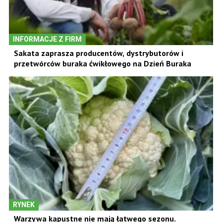
INFORMACJE Z FIRM
Sakata zaprasza producentów, dystrybutorów i
przetwórców buraka ćwikłowego na Dzień Buraka
RYNEK
Warzywa kapustne nie mają łatwego sezonu.