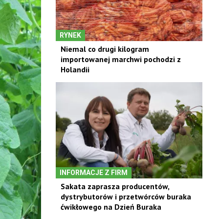
RYNEK
Niemal co drugi kilogram
importowanej marchwi pochodzi z
Holandii
INFORMACJE Z FIRM
Sakata zaprasza producentów,
dystrybutorów i przetwórców buraka
ćwikłowego na Dzień Buraka