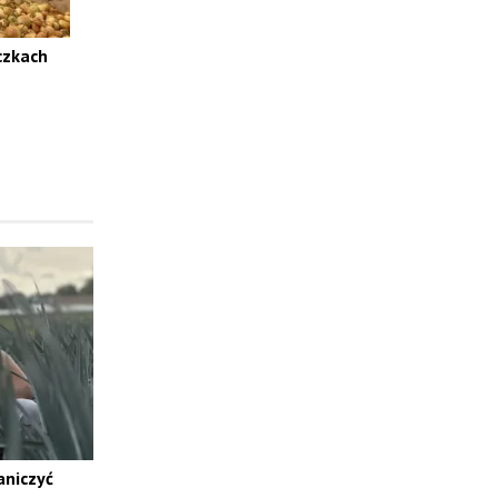
czkach
aniczyć