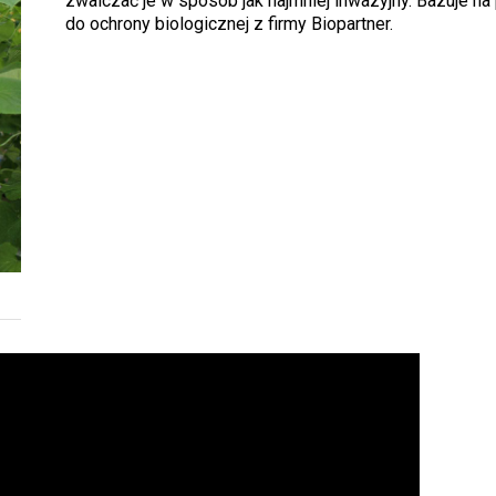
zwalczać je w sposób jak najmniej inwazyjny. Bazuje na
do ochrony biologicznej z firmy Biopartner.