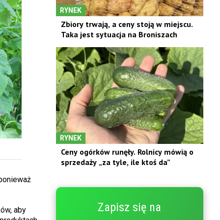
RYNEK
Zbiory trwają, a ceny stoją w miejscu.
Taka jest sytuacja na Broniszach
RYNEK
Ceny ogórków runęły. Rolnicy mówią o
sprzedaży „za tyle, ile ktoś da”
 ponieważ
Zapisz się na
ów, aby