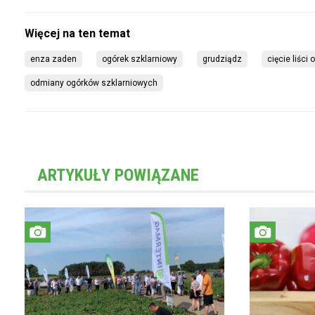
enza zaden
ogórek szklarniowy
grudziądz
cięcie liści 
odmiany ogórków szklarniowych
ARTYKUŁY POWIĄZANE