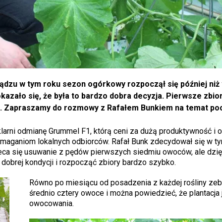
dzu w tym roku sezon ogórkowy rozpoczął się później niż
kazało się, że była to bardzo dobra decyzja. Pierwsze zbio
a. Zapraszamy do rozmowy z Rafałem Bunkiem na temat po
klarni odmianę Grummel F1, którą ceni za dużą produktywność i 
ymaganiom lokalnych odbiorców. Rafał Bunk zdecydował się w ty
eca się usuwanie z pędów pierwszych siedmiu owoców, ale dzię
dobrej kondycji i rozpocząć zbiory bardzo szybko.
Równo po miesiącu od posadzenia z każdej rośliny ze
średnio cztery owoce i można powiedzieć, że plantacja 
owocowania.