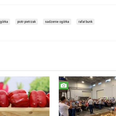
ogórka
piotr pietrzak
sadzenie ogórka
rafał bunk