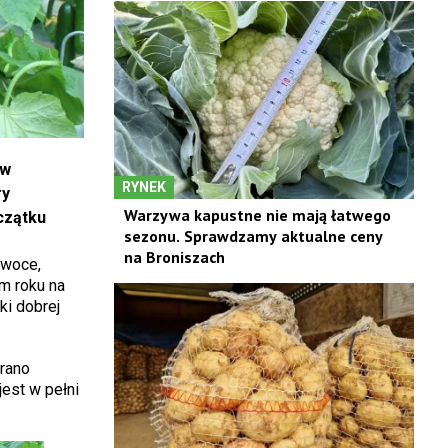
 w
RYNEK
ry
Warzywa kapustne nie mają łatwego
czątku
sezonu. Sprawdzamy aktualne ceny
na Broniszach
owoce,
m roku na
ki dobrej
brano
jest w pełni