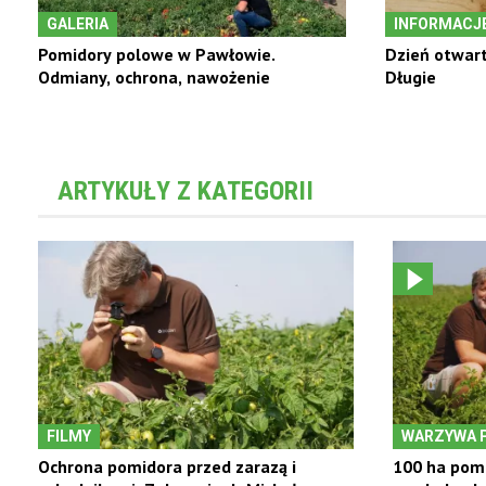
GALERIA
INFORMACJE
Pomidory polowe w Pawłowie.
Dzień otwart
Odmiany, ochrona, nawożenie
Długie
ARTYKUŁY Z KATEGORII
FILMY
WARZYWA 
Ochrona pomidora przed zarazą i
100 ha pomi