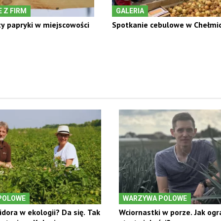
 Z FIRM
GALERIA
y papryki w miejscowości
Spotkanie cebulowe w Chełmi
POLOWE
WARZYWA POLOWE
dora w ekologii? Da się. Tak
Wciornastki w porze. Jak ogr