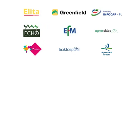
AgroHorti Media Sp. z o.o. ul. Metalowa 5, 60-118 Poznań. Akta rejestrowe
przechowywane w Sądzie Rejonowym Poznań - Nowe Miasto i Wilda w
Poznaniu, VIII Wydziale Gospodarczym, KRS 0001116269, NIP 7792573719,
REGON 529158846, kapitał zakładowy: 3.608.000 PLN.
Wszystkie prezentowane w ramach niniejszego portalu treści są
własnością AgroHorti Media Sp. z o.o, są zastrzeżone i chronione prawem
autorskim, kopiowanie i dalsze rozpowszechnianie treści jest zabronione.
(art. 25 ust. 1 pkt 1b ustawy z 4 lutego 1994 roku o prawie autorskim i
prawach pokrewnych.