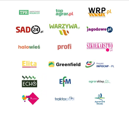
AgroHorti Media Sp. z o.o. ul. Metalowa 5, 60-118 Poznań. Akta rejestrowe
przechowywane w Sądzie Rejonowym Poznań - Nowe Miasto i Wilda w