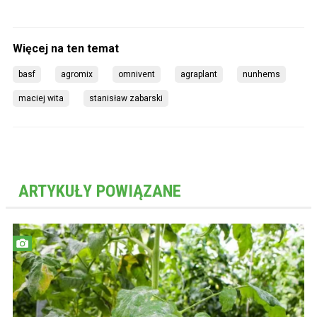
basf
agromix
omnivent
agraplant
nunhems
maciej wita
stanisław zabarski
ARTYKUŁY POWIĄZANE