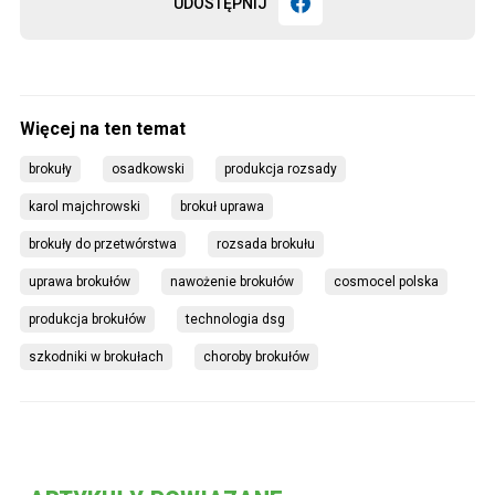
UDOSTĘPNIJ
brokuły
osadkowski
produkcja rozsady
karol majchrowski
brokuł uprawa
brokuły do przetwórstwa
rozsada brokułu
uprawa brokułów
nawożenie brokułów
cosmocel polska
produkcja brokułów
technologia dsg
szkodniki w brokułach
choroby brokułów