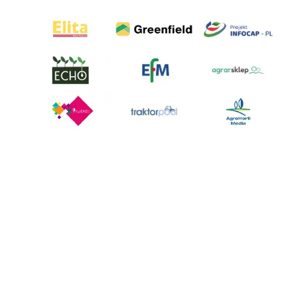
AgroHorti Media Sp. z o.o. ul. Metalowa 5, 60-118 Poznań. Akta rejestrowe
przechowywane w Sądzie Rejonowym Poznań - Nowe Miasto i Wilda w
Poznaniu, VIII Wydziale Gospodarczym, KRS 0001116269, NIP 7792573719,
REGON 529158846, kapitał zakładowy: 3.608.000 PLN.
Wszystkie prezentowane w ramach niniejszego portalu treści są
własnością AgroHorti Media Sp. z o.o, są zastrzeżone i chronione prawem
autorskim, kopiowanie i dalsze rozpowszechnianie treści jest zabronione.
(art. 25 ust. 1 pkt 1b ustawy z 4 lutego 1994 roku o prawie autorskim i
prawach pokrewnych.