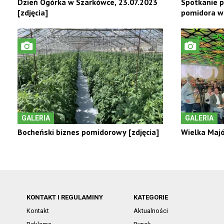
Dzień Ogórka w Szarkówce, 23.07.2023
Spotkanie p
[zdjęcia]
pomidora w
GALERIA
GALERIA
Bocheński biznes pomidorowy [zdjęcia]
Wielka Maj
KONTAKT I REGULAMINY
KATEGORIE
Kontakt
Aktualności