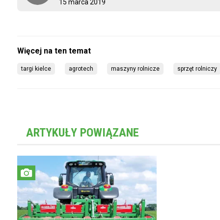
15 marca 2019
targi kielce
agrotech
maszyny rolnicze
sprzęt rolniczy
ARTYKUŁY POWIĄZANE