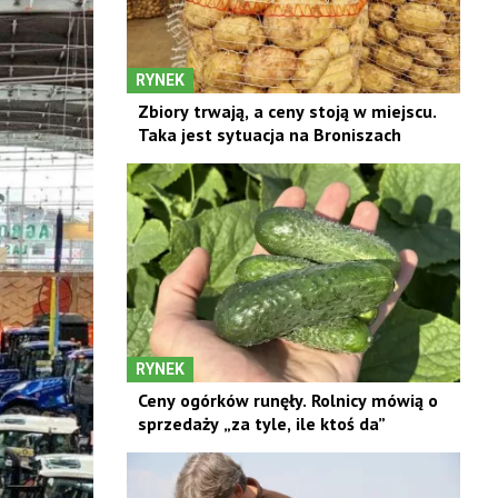
RYNEK
Zbiory trwają, a ceny stoją w miejscu.
Taka jest sytuacja na Broniszach
RYNEK
Ceny ogórków runęły. Rolnicy mówią o
sprzedaży „za tyle, ile ktoś da”