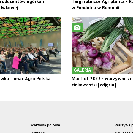
roducentów ogórka i
Targi rolnicze Agriplanta -
 Iwkowej
w Fundulea w Rumunii
GALERIA
ówka Timac Agro Polska
Macfrut 2023 - warzywnicze
ciekawostki [zdjęcia]
Warzywa polowe
Warzywa p