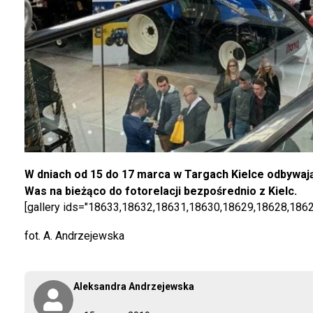
W dniach od 15 do 17 marca w Targach Kielce odbywa
Was na bieżąco do fotorelacji bezpośrednio z Kielc.
[gallery ids="18633,18632,18631,18630,18629,18628,186
fot. A. Andrzejewska
Aleksandra Andrzejewska