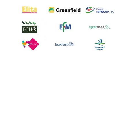
AgroHorti Media Sp. z o.o. ul. Metalowa 5, 60-118 Poznań. Akta rejestrowe
przechowywane w Sądzie Rejonowym Poznań - Nowe Miasto i Wilda w
Poznaniu, VIII Wydziale Gospodarczym, KRS 0001116269, NIP 7792573719,
REGON 529158846, kapitał zakładowy: 3.608.000 PLN.
Wszystkie prezentowane w ramach niniejszego portalu treści są
własnością AgroHorti Media Sp. z o.o, są zastrzeżone i chronione prawem
autorskim, kopiowanie i dalsze rozpowszechnianie treści jest zabronione.
(art. 25 ust. 1 pkt 1b ustawy z 4 lutego 1994 roku o prawie autorskim i
prawach pokrewnych.