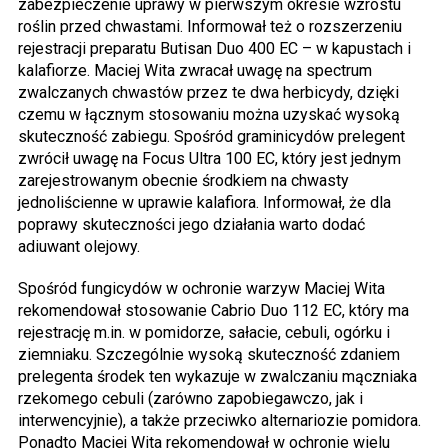
zabezpieczenie uprawy w pierwszym okresie wzrostu
roślin przed chwastami. Informował też o rozszerzeniu
rejestracji preparatu Butisan Duo 400 EC – w kapustach i
kalafiorze. Maciej Wita zwracał uwagę na spectrum
zwalczanych chwastów przez te dwa herbicydy, dzięki
czemu w łącznym stosowaniu można uzyskać wysoką
skuteczność zabiegu. Spośród graminicydów prelegent
zwrócił uwagę na Focus Ultra 100 EC, który jest jednym
zarejestrowanym obecnie środkiem na chwasty
jednoliścienne w uprawie kalafiora. Informował, że dla
poprawy skuteczności jego działania warto dodać
adiuwant olejowy.
Spośród fungicydów w ochronie warzyw Maciej Wita
rekomendował stosowanie Cabrio Duo 112 EC, który ma
rejestrację m.in. w pomidorze, sałacie, cebuli, ogórku i
ziemniaku. Szczególnie wysoką skuteczność zdaniem
prelegenta środek ten wykazuje w zwalczaniu mączniaka
rzekomego cebuli (zarówno zapobiegawczo, jak i
interwencyjnie), a także przeciwko alternariozie pomidora.
Ponadto Maciej Wita rekomendował w ochronie wielu