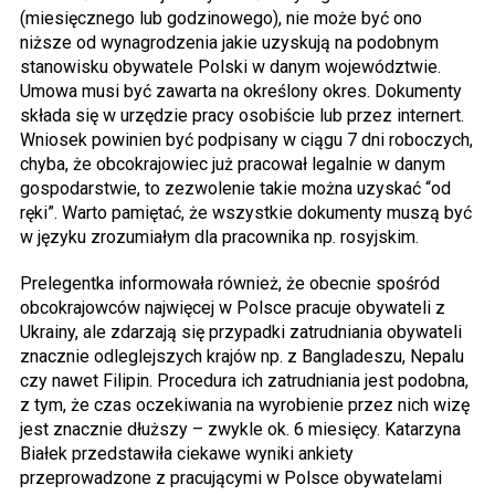
(miesięcznego lub godzinowego), nie może być ono
niższe od wynagrodzenia jakie uzyskują na podobnym
stanowisku obywatele Polski w danym województwie.
Umowa musi być zawarta na określony okres. Dokumenty
składa się w urzędzie pracy osobiście lub przez internert.
Wniosek powinien być podpisany w ciągu 7 dni roboczych,
chyba, że obcokrajowiec już pracował legalnie w danym
gospodarstwie, to zezwolenie takie można uzyskać “od
ręki”. Warto pamiętać, że wszystkie dokumenty muszą być
w języku zrozumiałym dla pracownika np. rosyjskim.
Prelegentka informowała również, że obecnie spośród
obcokrajowców najwięcej w Polsce pracuje obywateli z
Ukrainy, ale zdarzają się przypadki zatrudniania obywateli
znacznie odleglejszych krajów np. z Bangladeszu, Nepalu
czy nawet Filipin. Procedura ich zatrudniania jest podobna,
z tym, że czas oczekiwania na wyrobienie przez nich wizę
jest znacznie dłuższy – zwykle ok. 6 miesięcy. Katarzyna
Białek przedstawiła ciekawe wyniki ankiety
przeprowadzone z pracującymi w Polsce obywatelami