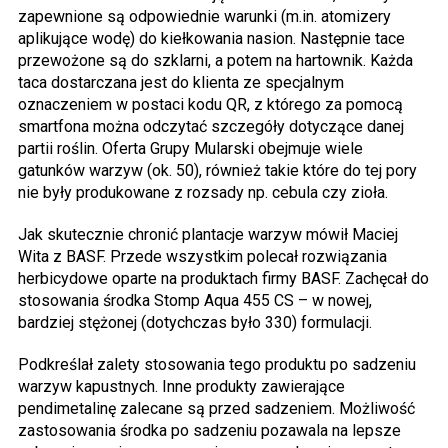
zapewnione są odpowiednie warunki (m.in. atomizery
aplikujące wodę) do kiełkowania nasion. Następnie tace
przewożone są do szklarni, a potem na hartownik. Każda
taca dostarczana jest do klienta ze specjalnym
oznaczeniem w postaci kodu QR, z którego za pomocą
smartfona można odczytać szczegóły dotyczące danej
partii roślin. Oferta Grupy Mularski obejmuje wiele
gatunków warzyw (ok. 50), również takie które do tej pory
nie były produkowane z rozsady np. cebula czy zioła.
Jak skutecznie chronić plantacje warzyw mówił Maciej
Wita z BASF. Przede wszystkim polecał rozwiązania
herbicydowe oparte na produktach firmy BASF. Zachęcał do
stosowania środka Stomp Aqua 455 CS – w nowej,
bardziej stężonej (dotychczas było 330) formulacji.
Podkreślał zalety stosowania tego produktu po sadzeniu
warzyw kapustnych. Inne produkty zawierające
pendimetalinę zalecane są przed sadzeniem. Możliwość
zastosowania środka po sadzeniu pozawala na lepsze