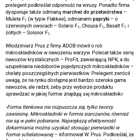
prelegent podkreślał odporność na wirusy. Ponadto firma
dysponuje także odmianą
marchwi do przetwórstwa
–
Muleta F
(w typie Flakkee), odmianami
papryki
– o
1
czerwonych owocach – Solario F
, Chouca F
, Basalt F
i
1
1
1
żółtych – Solonor F
.
1
Włodzimierz Prus z firmy ADOB mówił o roli
mikroskładników w nawożeniu warzyw. Polecał także serię
nawozów krystalicznych – ProFit, zawierającą NPK, a do
uzupełniania niedoborów pojedynczych mikroskładników –
chelaty poszczególnych pierwiastków. Prelegent zwrócił
uwagę, że na rynku dostępna jest bardzo szeroka gama
nawozów, ale radził, żeby przy wyborze produktu
sprawdzać w jakiej formie znajdują się mikroskładniki-
-Forma
tlenkowa nie rozpuszcza się,
tylko tworzy
zawiesinę.
Mikroskładniki w formie
siarczanów, również
nie są w
pełni
pobierane.
Największą efektywność
dokarmiania można uzyskać stosując pierwiastki w
formie
schelatowanej
– informował W. Prus. Podkreślał, że