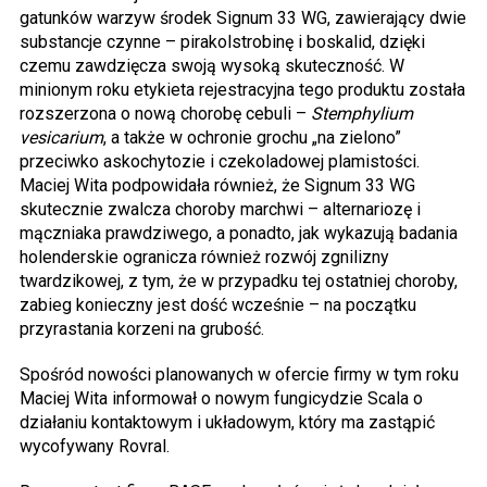
gatunków warzyw środek Signum 33 WG, zawierający dwie
substancje czynne – pirakolstrobinę i boskalid, dzięki
czemu zawdzięcza swoją wysoką skuteczność. W
minionym roku etykieta rejestracyjna tego produktu została
rozszerzona o nową chorobę cebuli –
Stemphylium
vesicarium
, a także w ochronie grochu „na zielono”
przeciwko askochytozie i czekoladowej plamistości.
Maciej Wita podpowidała również, że Signum 33 WG
skutecznie zwalcza choroby marchwi – alternariozę i
mączniaka prawdziwego, a ponadto, jak wykazują badania
holenderskie ogranicza również rozwój zgnilizny
twardzikowej, z tym, że w przypadku tej ostatniej choroby,
zabieg konieczny jest dość wcześnie – na początku
przyrastania korzeni na grubość.
Spośród nowości planowanych w ofercie firmy w tym roku
Maciej Wita informował o nowym fungicydzie Scala o
działaniu kontaktowym i układowym, który ma zastąpić
wycofywany Rovral.