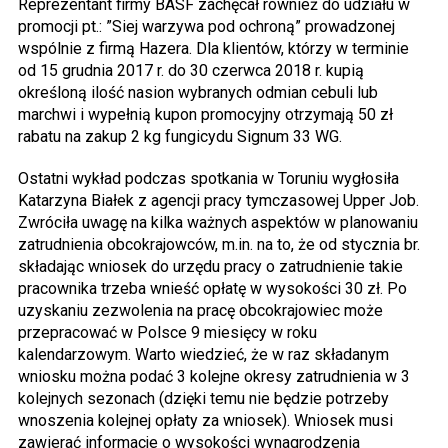
Reprezentant firmy BASF zachęcał również do udziału w
promocji pt.: ”Siej warzywa pod ochroną” prowadzonej
wspólnie z firmą Hazera. Dla klientów, którzy w terminie
od 15 grudnia 2017 r. do 30 czerwca 2018 r. kupią
określoną ilość nasion wybranych odmian cebuli lub
marchwi i wypełnią kupon promocyjny otrzymają 50 zł
rabatu na zakup 2 kg fungicydu Signum 33 WG.
Ostatni wykład podczas spotkania w Toruniu wygłosiła
Katarzyna Białek z agencji pracy tymczasowej Upper Job.
Zwróciła uwagę na kilka ważnych aspektów w planowaniu
zatrudnienia obcokrajowców, m.in. na to, że od stycznia br.
składając wniosek do urzędu pracy o zatrudnienie takie
pracownika trzeba wnieść opłatę w wysokości 30 zł. Po
uzyskaniu zezwolenia na pracę obcokrajowiec może
przepracować w Polsce 9 miesięcy w roku
kalendarzowym. Warto wiedzieć, że w raz składanym
wniosku można podać 3 kolejne okresy zatrudnienia w 3
kolejnych sezonach (dzięki temu nie będzie potrzeby
wnoszenia kolejnej opłaty za wniosek). Wniosek musi
zawierać informacje o wysokości wynagrodzenia