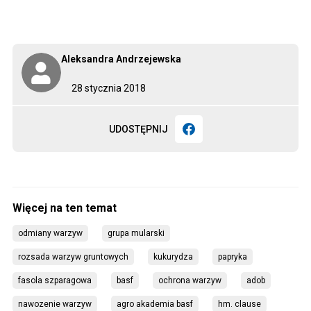
Aleksandra Andrzejewska
28 stycznia 2018
UDOSTĘPNIJ
odmiany warzyw
grupa mularski
rozsada warzyw gruntowych
kukurydza
papryka
fasola szparagowa
basf
ochrona warzyw
adob
nawozenie warzyw
agro akademia basf
hm. clause