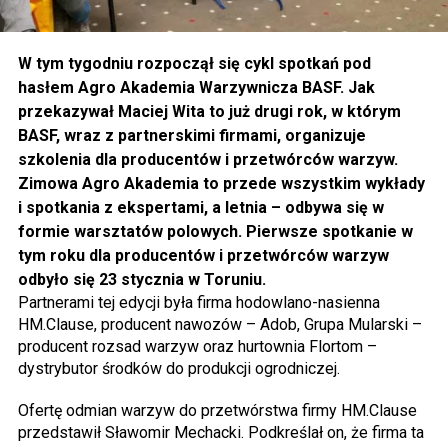
W tym tygodniu rozpoczął się cykl spotkań pod
hasłem Agro Akademia Warzywnicza BASF. Jak
przekazywał Maciej Wita to już drugi rok, w którym
BASF, wraz z partnerskimi firmami, organizuje
szkolenia dla producentów i przetwórców warzyw.
Zimowa Agro Akademia to przede wszystkim wykłady
i spotkania z ekspertami, a letnia – odbywa się w
formie warsztatów polowych. Pierwsze spotkanie w
tym roku dla producentów i przetwórców warzyw
odbyło się 23 stycznia w Toruniu.
Partnerami tej edycji była firma hodowlano-nasienna
HM.Clause, producent nawozów – Adob, Grupa Mularski –
producent rozsad warzyw oraz hurtownia Flortom –
dystrybutor środków do produkcji ogrodniczej.
Ofertę odmian warzyw do przetwórstwa firmy HM.Clause
przedstawił Sławomir Mechacki. Podkreślał on, że firma ta