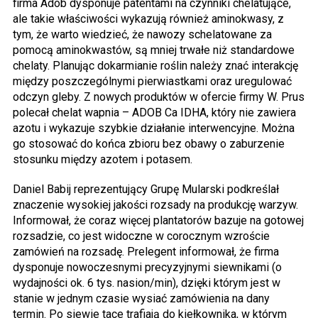
firma Adob dysponuje patentami na czynniki chelatujące,
ale takie właściwości wykazują również aminokwasy, z
tym, że warto wiedzieć, że nawozy schelatowane za
pomocą aminokwastów, są mniej trwałe niż standardowe
chelaty. Planując dokarmianie roślin należy znać interakcję
między poszczególnymi pierwiastkami oraz uregulować
odczyn gleby. Z nowych produktów w ofercie firmy W. Prus
polecał chelat wapnia – ADOB Ca IDHA, który nie zawiera
azotu i wykazuje szybkie działanie interwencyjne. Można
go stosować do końca zbioru bez obawy o zaburzenie
stosunku między azotem i potasem.
Daniel Babij reprezentujący Grupę Mularski podkreślał
znaczenie wysokiej jakości rozsady na produkcję warzyw.
Informował, że coraz więcej plantatorów bazuje na gotowej
rozsadzie, co jest widoczne w corocznym wzroście
zamówień na rozsadę. Prelegent informował, że firma
dysponuje nowoczesnymi precyzyjnymi siewnikami (o
wydajności ok. 6 tys. nasion/min), dzięki którym jest w
stanie w jednym czasie wysiać zamówienia na dany
termin. Po siewie tace trafiają do kiełkownika, w którym