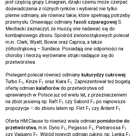
jest częścią grupy Limagrain, dzięki czemu może czerpać
doświadczenia z różnych rynków i wybierać nie tylko
plenne odmiany, ale również takie, które spełniają potrzeby
przemysłu. Omawiając odmiany
fasoli szparagowej
S.
Mechacki zaznaczył, że muszą one nadawać się do
kombajnowego zbioru. Spośród zielonostąkowych polecał
m.in.: Clark, Wyatt, Bowie oraz Caprica, a także
żółtostrąkową – Sundace. Posiadają one odporności na
choroby i tworzą wyrównane strąki nadające się do
przetwórstwa.
Prelegent polecał również odmiany
kukurydzy cukrowej
:
Turbo F
, Kinze F
oraz Kiara F
. Zaprezentował też bogatą
1
1
1
ofertę odmian
kalafiorów
do przetwórstwa od
uprawianych w Polsce już od wielu lat, z przeznaczeniem
na zbiór jesienią np. Raft F
czy Sabord F
po najnowsze
1
1
propozycje – do zbioru latem np. Flirt F
czy Ardent F
.
1
1
Oferta HM.Clause to również wiele odmian
pomidorów do
przetwórstwa
, m.in. Dyno F
, Pegasso F
, Pietrarossa F
1
1
1
czy Vaquero F
. Wśród nowych odmian cukinii, np. Lenka F
1
1