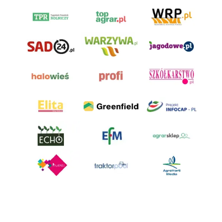
AgroHorti Media Sp. z o.o. ul. Metalowa 5, 60-118 Poznań. Akta rejestrowe
przechowywane w Sądzie Rejonowym Poznań - Nowe Miasto i Wilda w
Poznaniu, VIII Wydziale Gospodarczym, KRS 0001116269, NIP 7792573719,