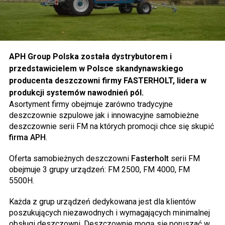
APH Group Polska została dystrybutorem i
przedstawicielem w Polsce skandynawskiego
producenta deszczowni firmy FASTERHOLT, lidera w
produkcji systemów nawodnień pól.
Asortyment firmy obejmuje zarówno tradycyjne
deszczownie szpulowe jak i innowacyjne samobieżne
deszczownie serii FM na których promocji chce się skupić
firma APH
.
Oferta samobieżnych deszczowni
Fasterholt
serii FM
obejmuje 3 grupy urządzeń: FM 2500, FM 4000, FM
5500H.
Każda z grup urządzeń dedykowana jest dla klientów
poszukujących niezawodnych i wymagających minimalnej
obsługi deszczowni. Deszczownie mogą się poruszać w