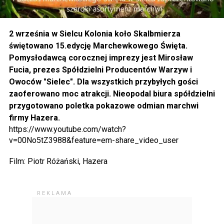
2 września w Sielcu Kolonia koło Skalbmierza
świętowano 15.edycję Marchewkowego Święta.
Pomysłodawcą corocznej imprezy jest Mirosław
Fucia, prezes Spółdzielni Producentów Warzyw i
Owoców "Sielec". Dla wszystkich przybyłych gości
zaoferowano moc atrakcji. Nieopodal biura spółdzielni
przygotowano poletka pokazowe odmian marchwi
firmy Hazera.
https://www.youtube.com/watch?
v=00No5tZ3988&feature=em-share_video_user
Film: Piotr Różański, Hazera