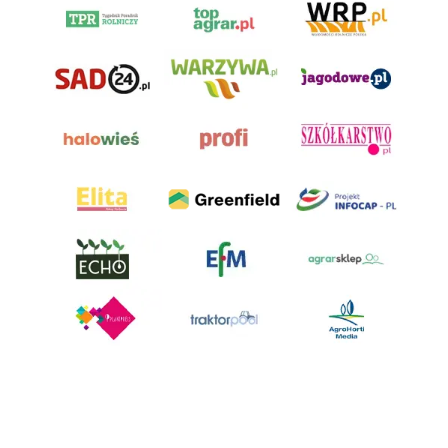
AgroHorti Media Sp. z o.o. ul. Metalowa 5, 60-118 Poznań. Akta rejestrowe
przechowywane w Sądzie Rejonowym Poznań - Nowe Miasto i Wilda w
Poznaniu, VIII Wydziale Gospodarczym, KRS 0001116269, NIP 7792573719,
REGON 529158846, kapitał zakładowy: 3.608.000 PLN.