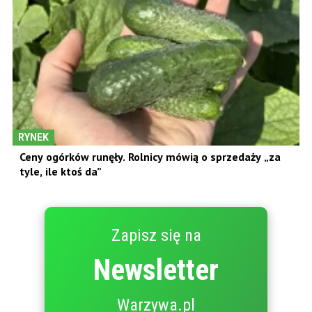
RYNEK
Ceny ogórków runęły. Rolnicy mówią o sprzedaży „za
tyle, ile ktoś da”
Zapisz się na
Newsletter
Warzywa.pl