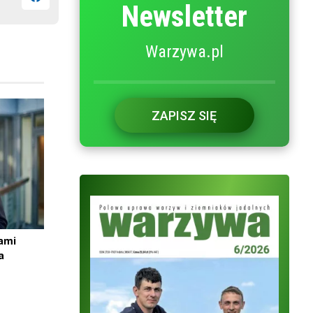
Newsletter
Warzywa.pl
ZAPISZ SIĘ
ami
a