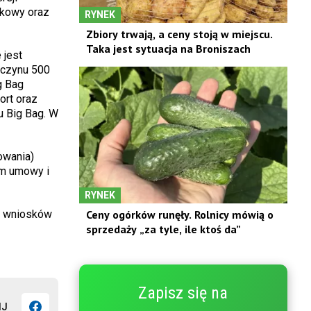
skowy oraz
RYNEK
Zbiory trwają, a ceny stoją w miejscu.
Taka jest sytuacja na Broniszach
 jest
oczynu 500
g Bag
ort oraz
u Big Bag. W
owania)
m umowy i
RYNEK
Ceny ogórków runęły. Rolnicy mówią o
e wniosków
sprzedaży „za tyle, ile ktoś da”
Zapisz się na
IJ