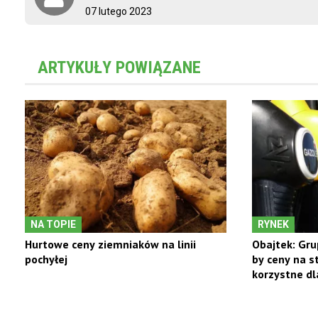
07 lutego 2023
ARTYKUŁY POWIĄZANE
NA TOPIE
RYNEK
Hurtowe ceny ziemniaków na linii
Obajtek: Gru
pochyłej
by ceny na st
korzystne d