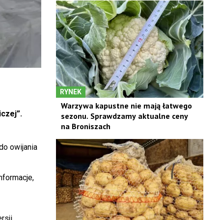
RYNEK
Warzywa kapustne nie mają łatwego
czej”.
sezonu. Sprawdzamy aktualne ceny
na Broniszach
do owijania
nformacje,
rsji