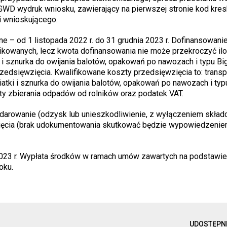
 GWD wydruk wniosku, zawierający na pierwszej stronie kod kre
i wnioskującego.
 – od 1 listopada 2022 r. do 31 grudnia 2023 r. Dofinansowanie
fikowanych, lecz kwota dofinansowania nie może przekroczyć il
i i sznurka do owijania balotów, opakowań po nawozach i typu Bi
dsięwzięcia. Kwalifikowane koszty przedsięwzięcia to: transp
iatki i sznurka do owijania balotów, opakowań po nawozach i typ
ty zbierania odpadów od rolników oraz podatek VAT.
rowanie (odzysk lub unieszkodliwienie, z wyłączeniem skład
ęcia (brak udokumentowania skutkować będzie wypowiedzenie
23 r. Wypłata środków w ramach umów zawartych na podstawi
oku.
UDOSTĘPN