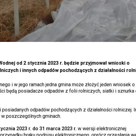
dnej od 2 stycznia 2023 r. będzie przyjmował wnioski o
niczych i innych odpadów pochodzących z działalności rolni
lnego i w jego ramach jedna gmina może złożyć jeden wniosek o
i będą posiadacze odpadów z folii rolniczych, siatki i sznurka 
i posiadanych odpadów pochodzących z działalności rolniczej. I
dą w poszczególnych gminach.
ycznia 2023 r. do 31 marca 2023 r.
w wersji elektronicznej
przypadku braku podpisu elektronicznego, oprócz przesłania we