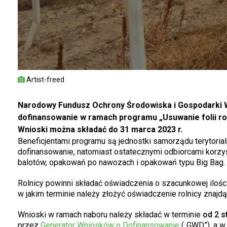
Artist-freed
Narodowy Fundusz Ochrony Środowiska i Gospodarki Wo
dofinansowanie w ramach programu „Usuwanie folii rol
Wnioski można składać do 31 marca 2023 r.
Beneficjentami programu są jednostki samorządu terytoria
dofinansowanie, natomiast ostatecznymi odbiorcami korzyśc
balotów, opakowań po nawozach i opakowań typu Big Bag.
Rolnicy powinni składać oświadczenia o szacunkowej ilośc
w jakim terminie należy złożyć oświadczenie rolnicy znaj
Wnioski w ramach naboru należy składać w terminie
od 2 st
przez
Generator Wniosków o Dofinansowanie
(„GWD”), a w 