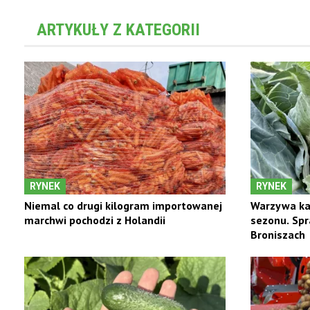
ARTYKUŁY Z KATEGORII
RYNEK
RYNEK
Niemal co drugi kilogram importowanej
Warzywa ka
marchwi pochodzi z Holandii
sezonu. Sp
Broniszach