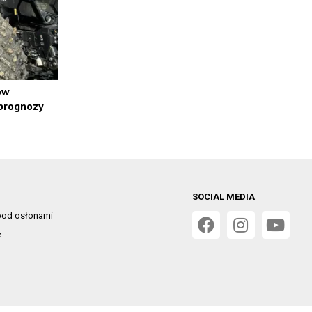
ów
 prognozy
SOCIAL MEDIA
od osłonami
e