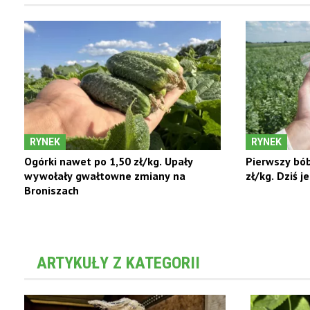
RYNEK
RYNEK
Ogórki nawet po 1,50 zł/kg. Upały
Pierwszy bó
wywołały gwałtowne zmiany na
zł/kg. Dziś j
Broniszach
ARTYKUŁY Z KATEGORII