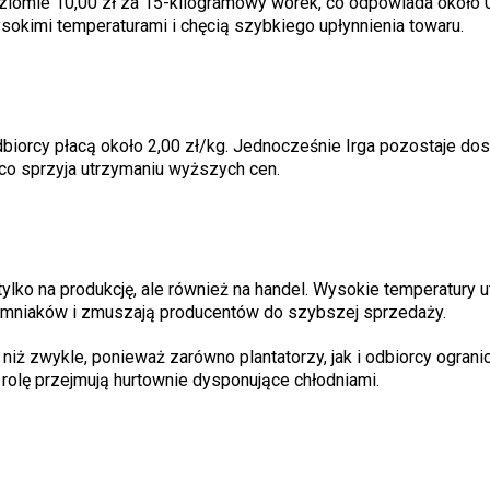
iomie 10,00 zł za 15-kilogramowy worek, co odpowiada około 0
sokimi temperaturami i chęcią szybkiego upłynnienia towaru.
dbiorcy płacą około 2,00 zł/kg. Jednocześnie Irga pozostaje do
o sprzyja utrzymaniu wyższych cen.
lko na produkcję, ale również na handel. Wysokie temperatury u
emniaków i zmuszają producentów do szybszej sprzedaży.
iż zwykle, ponieważ zarówno plantatorzy, jak i odbiorcy ograni
rolę przejmują hurtownie dysponujące chłodniami.