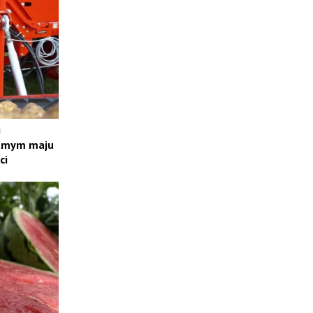
i
samym maju
ci