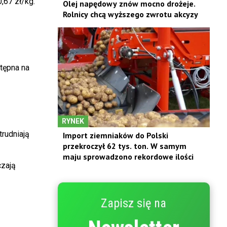
,67 zł/kg.
Olej napędowy znów mocno drożeje.
Rolnicy chcą wyższego zwrotu akcyzy
stępna na
RYNEK
trudniają
Import ziemniaków do Polski
przekroczył 62 tys. ton. W samym
maju sprowadzono rekordowe ilości
czają
Zapisz się na