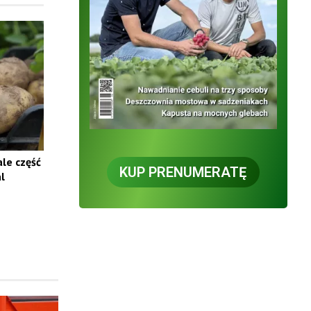
le część
KUP PRENUMERATĘ
l