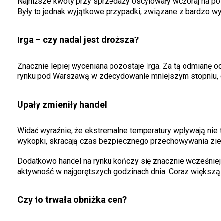
Najniższe kwoty przy sprzedaży oscylowały wczoraj na poz
Były to jednak wyjątkowe przypadki, związane z bardzo wy
Irga – czy nadal jest droższa?
Znacznie lepiej wyceniana pozostaje Irga. Za tą odmianę o
rynku pod Warszawą w zdecydowanie mniejszym stopniu, c
Upały zmieniły handel
Widać wyraźnie, że ekstremalne temperatury wpływają nie ty
wykopki, skracają czas bezpiecznego przechowywania zi
Dodatkowo handel na rynku kończy się znacznie wcześniej n
aktywność w najgorętszych godzinach dnia. Coraz większą 
Czy to trwała obniżka cen?