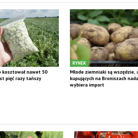
RYNEK
b kosztował nawet 50
Młode ziemniaki są wszędzie, a
est pięć razy tańszy
kupujących na Broniszach nada
wybiera import