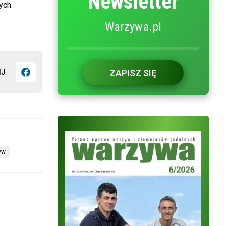
Newsletter
ych
Warzywa.pl
ZAPISZ SIĘ
IJ
yw