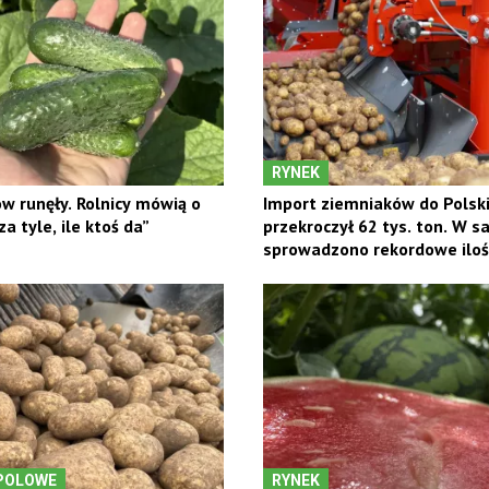
RYNEK
w runęły. Rolnicy mówią o
Import ziemniaków do Polsk
a tyle, ile ktoś da”
przekroczył 62 tys. ton. W 
sprowadzono rekordowe iloś
POLOWE
RYNEK