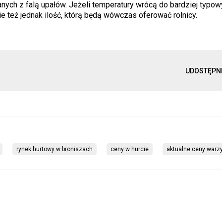
ych z falą upałów. Jeżeli temperatury wrócą do bardziej typow
ie też jednak ilość, którą będą wówczas oferować rolnicy.
UDOSTĘPN
rynek hurtowy w broniszach
ceny w hurcie
aktualne ceny warz