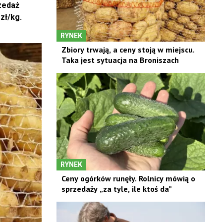
zedaż
zł/kg.
RYNEK
Zbiory trwają, a ceny stoją w miejscu.
Taka jest sytuacja na Broniszach
RYNEK
Ceny ogórków runęły. Rolnicy mówią o
sprzedaży „za tyle, ile ktoś da”