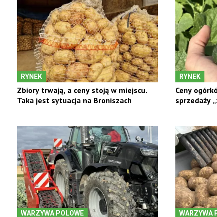
RYNEK
RYNEK
Zbiory trwają, a ceny stoją w miejscu.
Ceny ogórkó
Taka jest sytuacja na Broniszach
sprzedaży „z
WARZYWA POLOWE
WARZYWA 