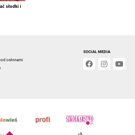
ć słodki i
SOCIAL MEDIA
od osłonami
e