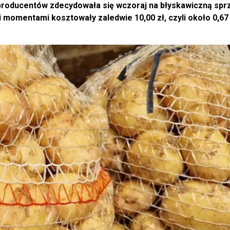
roducentów zdecydowała się wczoraj na błyskawiczną spr
omentami kosztowały zaledwie 10,00 zł, czyli około 0,67 