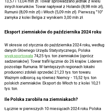
13,57 i 13,04 mln zł. Towar sprowadzano jednak z wielu
innych kierunków. Towar napływał z Holandii (8,98 mln zł),
Rumunii (8,09 mln zł) i Włoch (5,09 mln zł). Pierwszą "10"
zamyka z kolei Belgia z wynikiem 3,00 mln zł.
Eksport ziemniaków do października 2024 roku
W okresie od stycznia do października 2024 roku, według
danych Głównego Urzędu Statystycznego, Polska
wyeksportowała
74,25 tys. ton ziemniaków (oprócz
sadzeniaków). Towar trafił łącznie do 26 krajów. Liderem
pozostaje Rumunia. W tamtejszych regionach lokalni
producenci zdołali sprzedać 21,23 tys. ton towaru.
Ważnym odbiorcą są również Niemcy - 15,52 tys. ton
polskich ziemniaków. Eksport do Włoch to z kolei 10,21
tys. ton.
Ile Polska zarobiła na ziemniakach?
Łącznie w pierwszych 10 miesiącach 2024 roku Polska