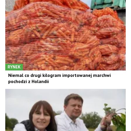
RYNEK
Niemal co drugi kilogram importowanej marchwi
pochodzi z Holandii