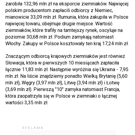
zarobiła 132,96 mln zł na eksporcie ziemniaków. Najwięcej
polskim producentom zapłacili odbiorcy z Niemiec,
mianowicie 33,09 mln zł. Rumunia, która zakupiła w Polsce
najwięcej towaru, obejmuje drugie miejsce. Wartość
ziemniaków, które trafiły na tamtejszy rynek, oscyluje na
poziomie 30,68 mln zł. Podium zamykają natomiast
Włochy. Zakupy w Polsce kosztowały ten kraj 17,24 mln zł.
Znaczącym odbiorcą krajowych ziemniaków jest również
Słowacja, która w pierwszych 10 miesiącach zapłaciła
łącznie 11,83 mln zł. Następnie wyróżnia się Ukraina - 7,95
mln zł. Na liście znajdziemy ponadto Wielką Brytanię (5,60
mln zł), Węgry (3,97 mln zł), Litwę (3,94 mln zł) i Łotwę
(3,69 mln zł). Pierwszą "10" zamyka natomiast Francja,
która zaopatrzyła się w Polsce w ziemniaki o łącznej
wartości 3,35 mln zł.