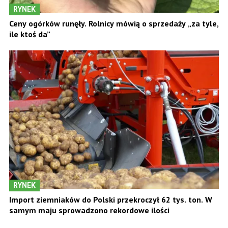
RYNEK
Ceny ogórków runęły. Rolnicy mówią o sprzedaży „za tyle,
ile ktoś da”
RYNEK
Import ziemniaków do Polski przekroczył 62 tys. ton. W
samym maju sprowadzono rekordowe ilości