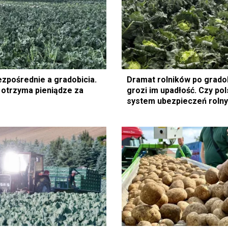
ezpośrednie a gradobicia.
Dramat rolników po gradob
k otrzyma pieniądze za
grozi im upadłość. Czy pol
system ubezpieczeń rolny
dobije?