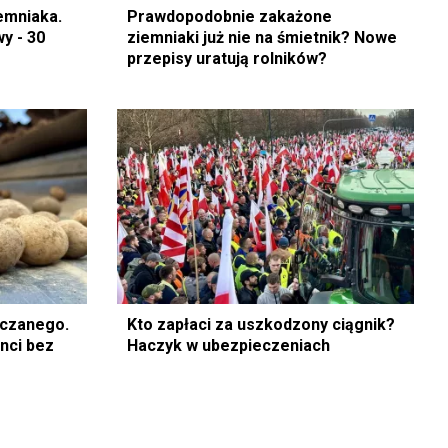
emniaka.
Prawdopodobnie zakażone
y - 30
ziemniaki już nie na śmietnik? Nowe
przepisy uratują rolników?
aczanego.
Kto zapłaci za uszkodzony ciągnik?
enci bez
Haczyk w ubezpieczeniach