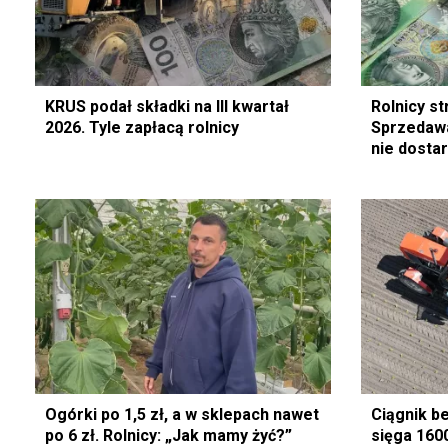
KRUS podał składki na III kwartał
Rolnicy str
2026. Tyle zapłacą rolnicy
Sprzedawa
nie dostar
Ogórki po 1,5 zł, a w sklepach nawet
Ciągnik b
po 6 zł. Rolnicy: „Jak mamy żyć?”
sięga 1600