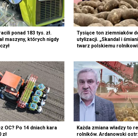
acili ponad 183 tys. zł.
Tysiące ton ziemniaków d
ł maszyny, których nigdy
utylizacji. „Skandal i śmian
czył
twarz polskiemu rolnikowi
ez OC? Po 14 dniach kara
Każda zmiana władzy to re
 zł
rolników. Ardanowski ost