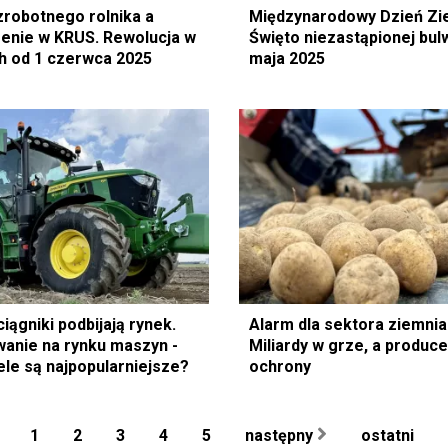
zrobotnego rolnika a
Międzynarodowy Dzień Zi
enie w KRUS. Rewolucja w
Święto niezastąpionej bulw
h od 1 czerwca 2025
maja 2025
iągniki podbijają rynek.
Alarm dla sektora ziemni
anie na rynku maszyn -
Miliardy w grze, a produc
ele są najpopularniejsze?
ochrony
1
2
3
4
5
następny
ostatni