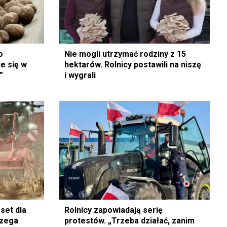
o
Nie mogli utrzymać rodziny z 15
ie się w
hektarów. Rolnicy postawili na niszę
”
i wygrali
set dla
Rolnicy zapowiadają serię
rzega
protestów. „Trzeba działać, zanim