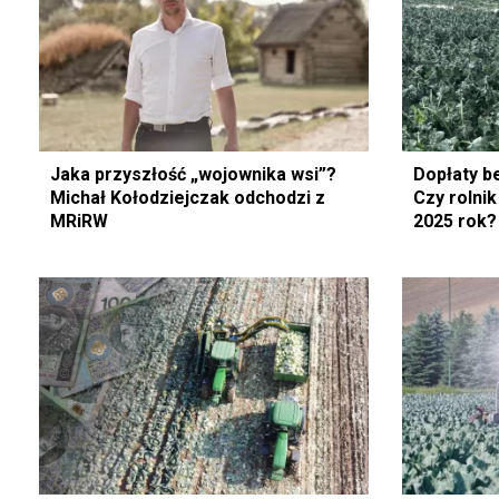
Jaka przyszłość „wojownika wsi”?
Dopłaty b
Michał Kołodziejczak odchodzi z
Czy rolni
MRiRW
2025 rok?