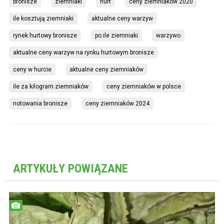
bronisze
ziemniaki
hurt
ceny ziemniaków 2020
ile kosztują ziemniaki
aktualne ceny warzyw
rynek hurtowy bronisze
po ile ziemniaki
warzywo
aktualne ceny warzyw na rynku hurtowym bronisze
ceny w hurcie
aktualne ceny ziemniaków
ile za kilogram ziemniaków
ceny ziemniaków w polsce
notowania bronisze
ceny ziemniaków 2024
ARTYKUŁY POWIĄZANE