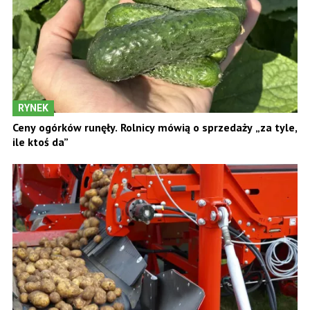
RYNEK
Ceny ogórków runęły. Rolnicy mówią o sprzedaży „za tyle,
ile ktoś da”