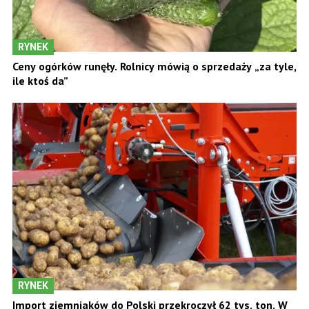
RYNEK
Ceny ogórków runęły. Rolnicy mówią o sprzedaży „za tyle,
ile ktoś da”
RYNEK
Import ziemniaków do Polski przekroczył 62 tys. ton. W