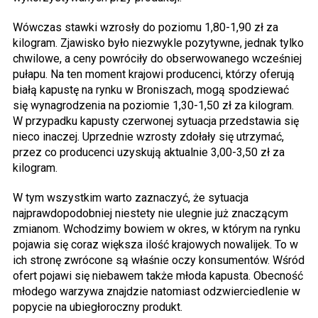
Wówczas stawki wzrosły do poziomu 1,80-1,90 zł za
kilogram. Zjawisko było niezwykle pozytywne, jednak tylko
chwilowe, a ceny powróciły do obserwowanego wcześniej
pułapu. Na ten moment krajowi producenci, którzy oferują
białą kapustę na rynku w Broniszach, mogą spodziewać
się wynagrodzenia na poziomie 1,30-1,50 zł za kilogram.
W przypadku kapusty czerwonej sytuacja przedstawia się
nieco inaczej. Uprzednie wzrosty zdołały się utrzymać,
przez co producenci uzyskują aktualnie 3,00-3,50 zł za
kilogram.
W tym wszystkim warto zaznaczyć, że sytuacja
najprawdopodobniej niestety nie ulegnie już znaczącym
zmianom. Wchodzimy bowiem w okres, w którym na rynku
pojawia się coraz większa ilość krajowych nowalijek. To w
ich stronę zwrócone są właśnie oczy konsumentów. Wśród
ofert pojawi się niebawem także młoda kapusta. Obecność
młodego warzywa znajdzie natomiast odzwierciedlenie w
popycie na ubiegłoroczny produkt.