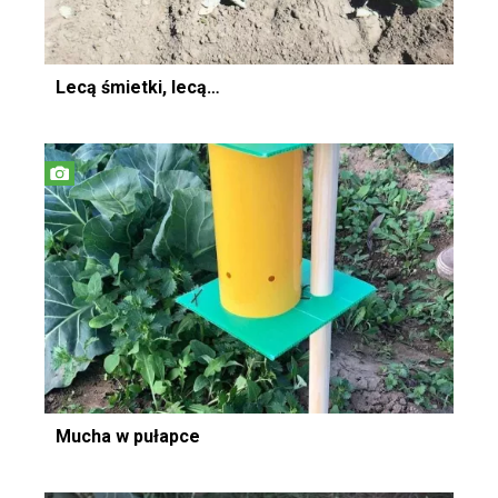
Lecą śmietki, lecą…
Mucha w pułapce