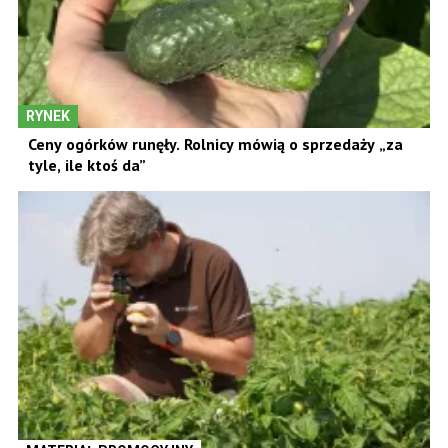
RYNEK
Ceny ogórków runęły. Rolnicy mówią o sprzedaży „za
tyle, ile ktoś da”