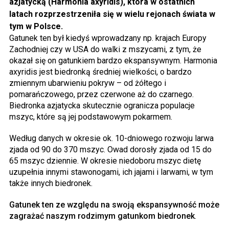
azjatycką (Harmonia axyridis), która w ostatnich
latach rozprzestrzeniła się w wielu rejonach świata w
tym w Polsce.
Gatunek ten był kiedyś wprowadzany np. krajach Europy
Zachodniej czy w USA do walki z mszycami, z tym, że
okazał się on gatunkiem bardzo ekspansywnym. Harmonia
axyridis jest biedronką średniej wielkości, o bardzo
zmiennym ubarwieniu pokryw – od żółtego i
pomarańczowego, przez czerwone aż do czarnego.
Biedronka azjatycka skutecznie ogranicza populacje
mszyc, które są jej podstawowym pokarmem.
Według danych w okresie ok. 10-dniowego rozwoju larwa
zjada od 90 do 370 mszyc. Owad dorosły zjada od 15 do
65 mszyc dziennie. W okresie niedoboru mszyc dietę
uzupełnia innymi stawonogami, ich jajami i larwami, w tym
także innych biedronek.
Gatunek ten ze względu na swoją ekspansywność może
zagrażać naszym rodzimym gatunkom biedronek
.