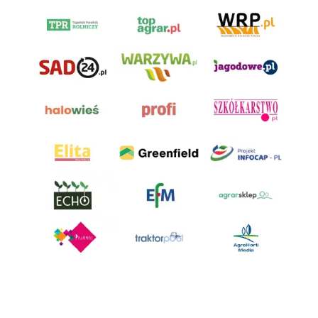
AgroHorti Media Sp. z o.o. ul. Metalowa 5, 60-118 Poznań. Akta rejestrowe
przechowywane w Sądzie Rejonowym Poznań - Nowe Miasto i Wilda w
Poznaniu, VIII Wydziale Gospodarczym, KRS 0001116269, NIP 7792573719,