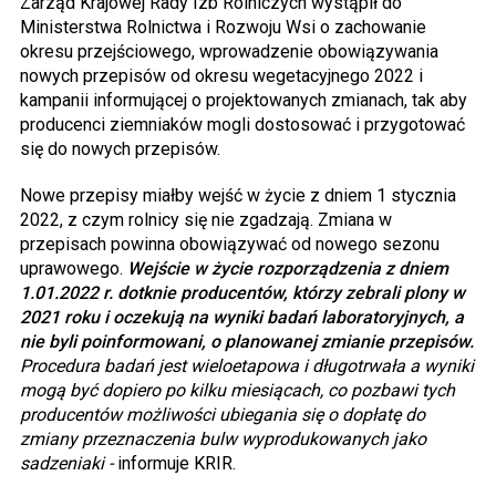
Zarząd Krajowej Rady Izb Rolniczych wystąpił do
Ministerstwa Rolnictwa i Rozwoju Wsi o zachowanie
okresu przejściowego, wprowadzenie obowiązywania
nowych przepisów od okresu wegetacyjnego 2022 i
kampanii informującej o projektowanych zmianach, tak aby
producenci ziemniaków mogli dostosować i przygotować
się do nowych przepisów.
Nowe przepisy miałby wejść w życie z dniem 1 stycznia
2022, z czym rolnicy się nie zgadzają. Zmiana w
przepisach powinna obowiązywać od nowego sezonu
uprawowego.
Wejście w życie rozporządzenia z dniem
1.01.2022 r. dotknie producentów, którzy zebrali plony w
2021 roku i oczekują na wyniki badań laboratoryjnych, a
nie byli poinformowani, o planowanej zmianie przepisów.
Procedura badań jest wieloetapowa i długotrwała a wyniki
mogą być dopiero po kilku miesiącach, co pozbawi tych
producentów możliwości ubiegania się o dopłatę do
zmiany przeznaczenia bulw wyprodukowanych jako
sadzeniaki -
informuje KRIR.