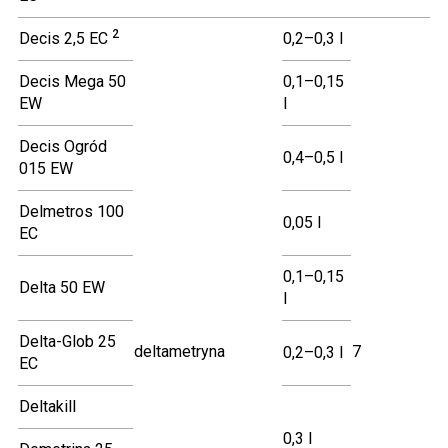
2
Decis 2,5 EC
0,2–0,3 l
Decis Mega 50
0,1–0,15
EW
l
Decis Ogród
0,4–0,5 l
015 EW
Delmetros 100
0,05 l
EC
0,1–0,15
Delta 50 EW
l
Delta-Glob 25
deltametryna
7
0,2–0,3 l
EC
Deltakill
0,3 l