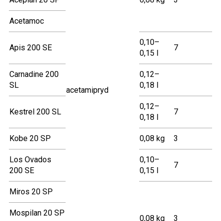
Acetamoc
0,10–
Apis 200 SE
7
0,15 l
Carnadine 200
0,12–
SL
0,18 l
acetamipryd
0,12–
Kestrel 200 SL
7
0,18 l
Kobe 20 SP
0,08 kg
3
Los Ovados
0,10–
7
200 SE
0,15 l
Miros 20 SP
Mospilan 20 SP
0,08 kg
3