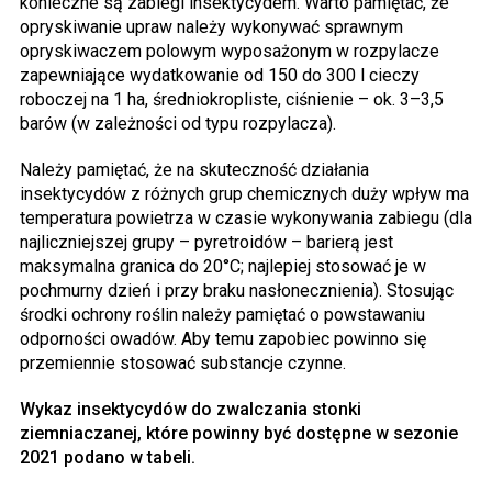
konieczne są zabiegi insektycydem. Warto pamiętać, że
opryskiwanie upraw należy wykonywać sprawnym
opryskiwaczem polowym wyposażonym w rozpylacze
zapewniające wydatkowanie od 150 do 300 l cieczy
roboczej na 1 ha, średniokropliste, ciśnienie – ok. 3–3,5
barów (w zależności od typu rozpylacza).
Należy pamiętać, że na skuteczność działania
insektycydów z różnych grup chemicznych duży wpływ ma
temperatura powietrza w czasie wykonywania zabiegu (dla
najliczniejszej grupy – pyretroidów – barierą jest
maksymalna granica do 20°C; najlepiej stosować je w
pochmurny dzień i przy braku nasłonecznienia). Stosując
środki ochrony roślin należy pamiętać o powstawaniu
odporności owadów. Aby temu zapobiec powinno się
przemiennie stosować substancje czynne.
Wykaz insektycydów do zwalczania stonki
ziemniaczanej, które powinny być dostępne w sezonie
2021 podano w tabeli.