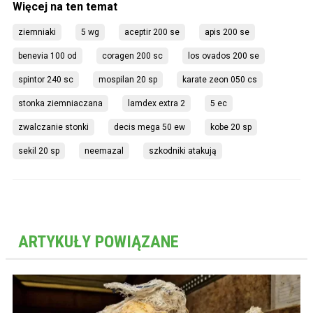
ziemniaki
5 wg
aceptir 200 se
apis 200 se
benevia 100 od
coragen 200 sc
los ovados 200 se
spintor 240 sc
mospilan 20 sp
karate zeon 050 cs
stonka ziemniaczana
lamdex extra 2
5 ec
zwalczanie stonki
decis mega 50 ew
kobe 20 sp
sekil 20 sp
neemazal
szkodniki atakują
ARTYKUŁY POWIĄZANE