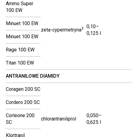
Ammo Super
100 EW
Minuet 100 EW
0,10–
3
zeta-cypermetryna
0,125 l
Minuet 100 EW
Rage 100 EW
Titan 100 EW
ANTRANILOWE DIAMIDY
Coragen 200 SC
Cordero 200 SC
Corleone 200
0,050–
chlorantraniliprol
SC
0,625 l
Klortranil