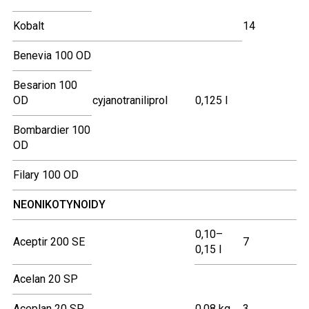
Kobalt
14
Benevia 100 OD
Besarion 100
OD
cyjanotraniliprol
0,125 l
Bombardier 100
OD
Filary 100 OD
NEONIKOTYNOIDY
0,10–
Aceptir 200 SE
7
0,15 l
Acelan 20 SP
Aceplan 20 SP
0,08 kg
3