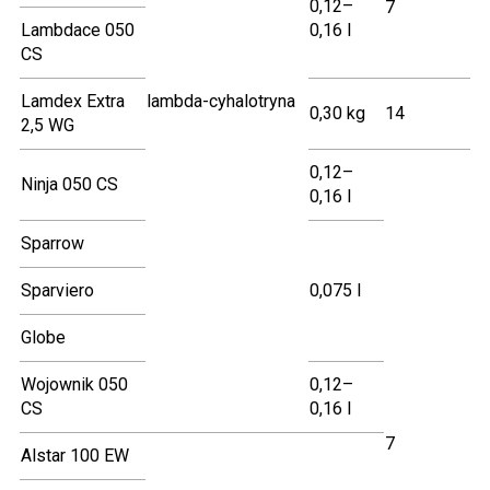
0,12–
7
Lambdace 050
0,16 l
CS
Lamdex Extra
lambda-cyhalotryna
0,30 kg
14
2,5 WG
0,12–
Ninja 050 CS
0,16 l
Sparrow
Sparviero
0,075 l
Globe
Wojownik 050
0,12–
CS
0,16 l
7
Alstar 100 EW