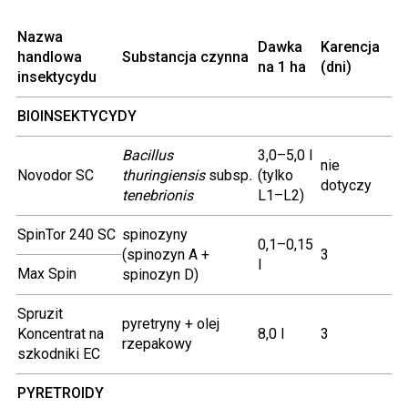
Nazwa
Dawka
Karencja
handlowa
Substancja czynna
na 1 ha
(dni)
insektycydu
BIOINSEKTYCYDY
Bacillus
3,0–5,0 l
nie
Novodor SC
thuringiensis
subsp
.
(tylko
dotyczy
tenebrionis
L1–L2)
SpinTor 240 SC
spinozyny
0,1–0,15
(spinozyn A +
3
l
Max Spin
spinozyn D)
Spruzit
pyretryny + olej
Koncentrat na
8,0 l
3
rzepakowy
szkodniki EC
PYRETROIDY