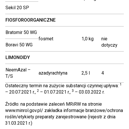
Sekil 20 SP
FIOSFOROORGANICZNE
Bratomir 50 WG
fosmet
1,0 kg
nie
Boravi 50 WG
dotyczy
LIMONOIDY
NeemAzal –
azadyrachtyna
2,5 l
4
T/S
1
Ostateczny termin na zużycie substancji czynnej upływa:
2
3
– 20.07.2021 r.,
– 01.07.2021 r.,
– 03.03.2022 r.
Źródło: na podstawie zaleceń MRiRW na stronie
www.minrol.gov.pl/ zakładka informacje branżowe/ochrona
roślin/etykiety preparaty zarejestrowane (rejestr z dnia
31.03.2021 r.)