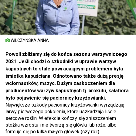
WILCZYNSKA ANNA
Powoli zbliżamy się do końca sezonu warzywniczego
2021. Jeśli chodzi o szkodniki w uprawie warzyw
kapustnych to stale powracającym problemem była
śmietka kapuściana. Odnotowano także dużą presję
wciornastków, mszyc. Dużym zaskoczeniem dla
producentów warzyw kapustnych tj. brokułu, kalafiora
było pojawienie się paciornicy krzyżowianki.
Największe szkody paciornicy krzyżowianki wyrządzają
larwy pierwszego pokolenia, które uszkadzają liście
sercowe roślin. W efekcie kończy się zniszczeniem
stożka wzrostu i nie tworzą się główki lub róże, albo
formuje się po kilka małych główek (czy róż).