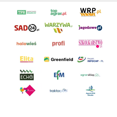
AgroHorti Media Sp. z o.o. ul. Metalowa 5, 60-118 Poznań. Akta rejestrowe
przechowywane w Sądzie Rejonowym Poznań - Nowe Miasto i Wilda w