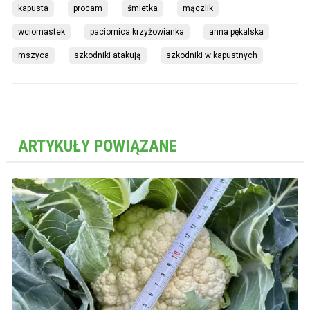
kapusta
procam
śmietka
mączlik
wciornastek
paciornica krzyżowianka
anna pękalska
mszyca
szkodniki atakują
szkodniki w kapustnych
ARTYKUŁY POWIĄZANE