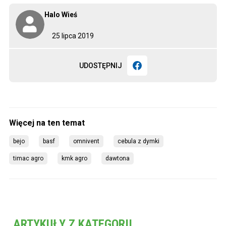
Halo Wieś
25 lipca 2019
UDOSTĘPNIJ
bejo
basf
omnivent
cebula z dymki
timac agro
kmk agro
dawtona
ARTYKUŁY Z KATEGORII