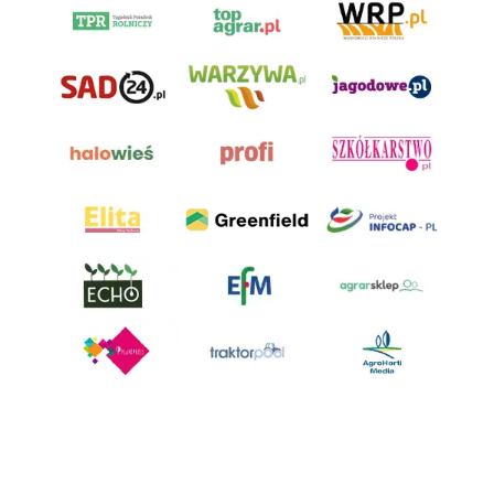
AgroHorti Media Sp. z o.o. ul. Metalowa 5, 60-118 Poznań. Akta rejestrowe
przechowywane w Sądzie Rejonowym Poznań - Nowe Miasto i Wilda w
Poznaniu, VIII Wydziale Gospodarczym, KRS 0001116269, NIP 7792573719,
REGON 529158846, kapitał zakładowy: 3.608.000 PLN.