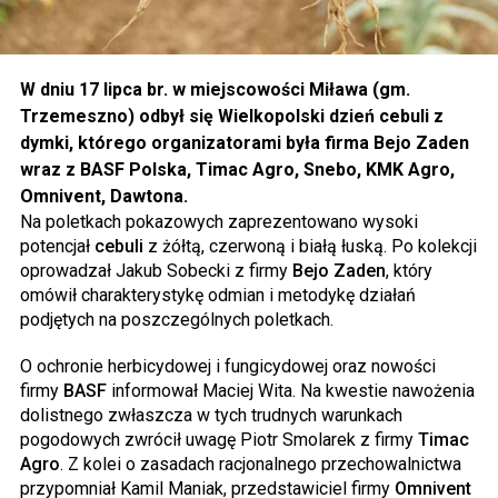
W dniu 17 lipca br. w miejscowości Miława (gm.
Trzemeszno) odbył się Wielkopolski dzień cebuli z
dymki, którego organizatorami była firma Bejo Zaden
wraz z BASF Polska, Timac Agro, Snebo, KMK Agro,
Omnivent, Dawtona.
Na poletkach pokazowych zaprezentowano wysoki
potencjał
cebuli
z żółtą, czerwoną i białą łuską. Po kolekcji
oprowadzał Jakub Sobecki z firmy
Bejo Zaden
, który
omówił charakterystykę odmian i metodykę działań
podjętych na poszczególnych poletkach.
O ochronie herbicydowej i fungicydowej oraz nowości
firmy
BASF
informował Maciej Wita. Na kwestie nawożenia
dolistnego zwłaszcza w tych trudnych warunkach
pogodowych zwrócił uwagę Piotr Smolarek z firmy
Timac
Agro
. Z kolei o zasadach racjonalnego przechowalnictwa
przypomniał Kamil Maniak, przedstawiciel firmy
Omnivent