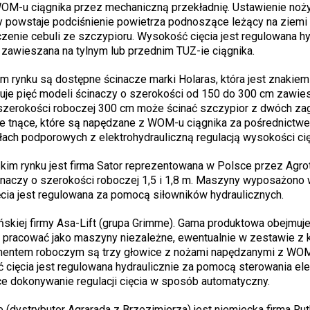
OM-u ciągnika przez mechaniczną przekładnię. Ustawienie noż
y powstaje podciśnienie powietrza podnoszące leżący na ziemi
enie cebuli ze szczypioru. Wysokość cięcia jest regulowana hyd
ć zawieszana na tylnym lub przednim TUZ-ie ciągnika.
m rynku są dostępne ścinacze marki Holaras, która jest znakie
ruje pięć modeli ścinaczy o szerokości od 150 do 300 cm zawie
szerokości roboczej 300 cm może ścinać szczypior z dwóch z
e tnące, które są napędzane z WOM-u ciągnika za pośrednictw
łach podporowych z elektrohydrauliczną regulacją wysokości cię
kim rynku jest firma Sator reprezentowana w Polsce przez Agro
aczy o szerokości roboczej 1,5 i 1,8 m. Maszyny wyposażono 
ia jest regulowana za pomocą siłowników hydraulicznych.
skiej firmy Asa-Lift (grupa Grimme). Gama produktowa obejmuje
 pracować jako maszyny niezależne, ewentualnie w zestawie z 
mentem roboczym są trzy głowice z nożami napędzanymi z WOM-
ięcia jest regulowana hydraulicznie za pomocą sterowania ele
 dokonywanie regulacji cięcia w sposób automatyczny.
dystrybutor Agrarada z Brzezimierza) jest niemiecka firma Rut