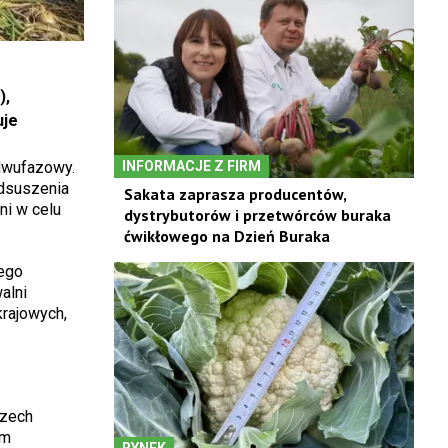
),
uje
dwufazowy.
INFORMACJE Z FIRM
odsuszenia
Sakata zaprasza producentów,
ni w celu
dystrybutorów i przetwórców buraka
ćwikłowego na Dzień Buraka
ego
alni
rajowych,
rzech
em
RYNEK