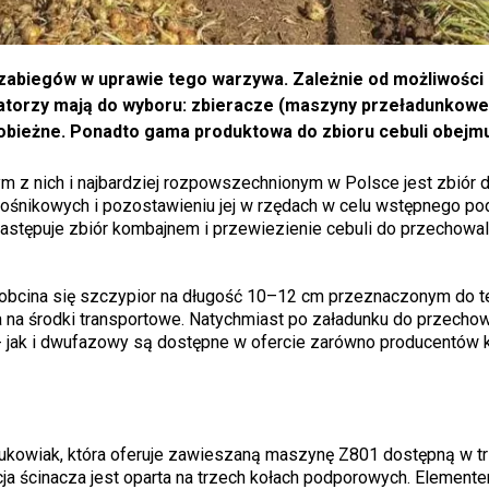
h zabiegów w uprawie tego warzywa. Zależnie od możliwości
tatorzy mają do wyboru: zbieracze (maszyny przeładunkowe
bieżne. Ponadto gama produktowa do zbioru cebuli obejm
 z nich i najbardziej rozpowszechnionym w Polsce jest zbiór 
ośnikowych i pozostawieniu jej w rzędach w celu wstępnego p
e następuje zbiór kombajnem i przewiezienie cebuli do przechowal
obcina się szczypior na długość 10–12 cm przeznaczonym do t
 na środki transportowe. Natychmiast po załadunku do przechow
- jak i dwufazowy są dostępne w ofercie zarówno producentów k
rukowiak, która oferuje zawieszaną maszynę Z801 dostępną w t
cja ścinacza jest oparta na trzech kołach podporowych. Element