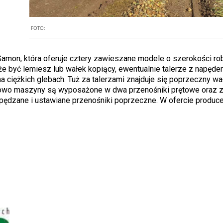
FOTO:
amon, która oferuje cztery zawieszane modele o szerokości ro
e być lemiesz lub wałek kopiący, ewentualnie talerze z napęd
 ciężkich glebach. Tuż za talerzami znajduje się poprzeczny wał
rdowo maszyny są wyposażone w dwa przenośniki prętowe oraz 
pędzane i ustawiane przenośniki poprzeczne. W ofercie produc