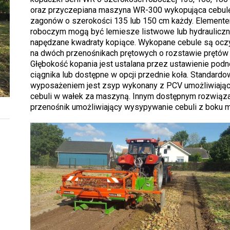
oraz przyczepiana maszyna WR-300 wykopująca cebulę
zagonów o szerokości 135 lub 150 cm każdy. Element
roboczym mogą być lemiesze listwowe lub hydrauliczn
napędzane kwadraty kopiące. Wykopane cebule są oc
na dwóch przenośnikach prętowych o rozstawie prętów
Głębokość kopania jest ustalana przez ustawienie podn
ciągnika lub dostępne w opcji przednie koła. Standard
wyposażeniem jest zsyp wykonany z PCV umożliwiając
cebuli w wałek za maszyną. Innym dostępnym rozwiąza
przenośnik umożliwiający wysypywanie cebuli z boku 