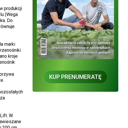
w produkcji
elu (Wega
ka. Do
równuje
la marki
rzenośniki
ano kroje
enośnik
worzywa
KUP PRENUMERATĘ
e.
pozostałych
 za
Lift. W
zawieszane
 i 200 cm