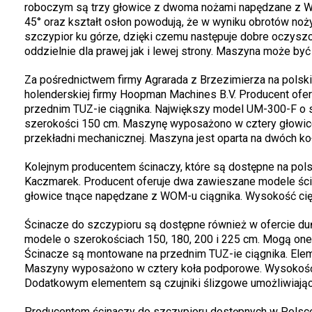
roboczym są trzy głowice z dwoma nożami napędzane z W
45° oraz kształt osłon powodują, że w wyniku obrotów noż
szczypior ku górze, dzięki czemu następuje dobre oczyszcz
oddzielnie dla prawej jak i lewej strony. Maszyna może by
Za pośrednictwem firmy Agrarada z Brzezimierza na polski
holenderskiej firmy Hoopman Machines B.V. Producent ofe
przednim TUZ-ie ciągnika. Największy model UM-300-F o 
szerokości 150 cm. Maszynę wyposażono w cztery głowic
przekładni mechanicznej. Maszyna jest oparta na dwóch ko
Kolejnym producentem ścinaczy, które są dostępne na pols
Kaczmarek. Producent oferuje dwa zawieszane modele ścin
głowice tnące napędzane z WOM-u ciągnika. Wysokość cięc
Ścinacze do szczypioru są dostępne również w ofercie duń
modele o szerokościach 150, 180, 200 i 225 cm. Mogą one
Ścinacze są montowane na przednim TUZ-ie ciągnika. Ele
Maszyny wyposażono w cztery koła podporowe. Wysokość c
Dodatkowym elementem są czujniki ślizgowe umożliwiające
Producentem ścinaczy do szczypioru dostępnych w Polsce (