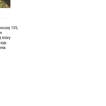
boczej 135,
em
, który
zsyp
enta