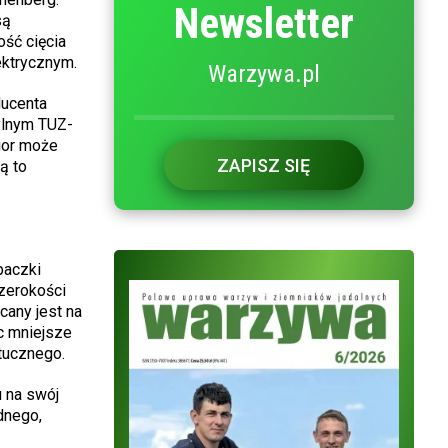
Newsletter
są
ść cięcia
ektrycznym.
Warzywa.pl
ducenta
ylnym TUZ-
ior może
ZAPISZ SIĘ
ą to
paczki
zerokości
any jest na
c mniejsze
tucznego.
 na swój
dnego,