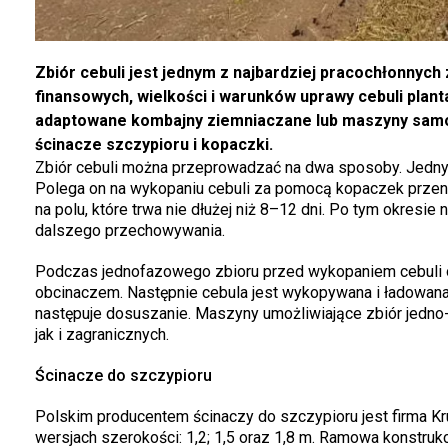
Zbiór cebuli jest jednym z najbardziej pracochłonnyc
finansowych, wielkości i warunków uprawy cebuli plan
adaptowane kombajny ziemniaczane lub maszyny samo
ścinacze szczypioru i kopaczki.
Zbiór cebuli można przeprowadzać na dwa sposoby. Jednym
Polega on na wykopaniu cebuli za pomocą kopaczek przen
na polu, które trwa nie dłużej niż 8–12 dni. Po tym okresi
dalszego przechowywania.
Podczas jednofazowego zbioru przed wykopaniem cebuli 
obcinaczem. Następnie cebula jest wykopywana i ładowana
następuje dosuszanie. Maszyny umożliwiające zbiór jedno
jak i zagranicznych.
Ścinacze do szczypioru
Polskim producentem ścinaczy do szczypioru jest firma K
wersjach szerokości: 1,2; 1,5 oraz 1,8 m. Ramowa konstruk