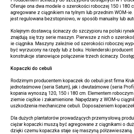
Oferuje ona dwa modele o szerokości roboczej 150 i 180
agregowane z ciągnikiem na tylnym lub przednim WOM-ie. P
jest regulowana bezstopniowo, w sposób manualny lub aut
Kolejnym dostawcą ścinaczy do szczypioru na polski rynek
znajdują się trzy serie maszyn. Pierwsze z nich o szerok
ie ciągnika. Maszyny zależnie od szerokości roboczej wy
być wyrzucony na rzędy lub z boku. Holenderski producent
konstrukcje stanowiące połączenie trzech ścinaczy. Dostępn
Kopaczki do cebuli
Rodzimym producentem kopaczek do cebuli jest firma Kruk
jednotaśmowe (seria Saturn), jak i dwutaśmowe (seria Pro
kopania wynoszą 120, 150 i 180 cm. Elementem roboczym m
ziemie ciężkie i zakamienione. Napędzany z WOM-u ciągnik
uszkodzenia mechaniczne cebuli. Doposażeniem kopaczek 
Dla dużych plantatorów prowadzących przemysłową produkcj
ciężar kopaczki muszą być agregowane z ciągnikami o duż
dzięki czemu kopaczka staje się maszyną półzawieszaną.