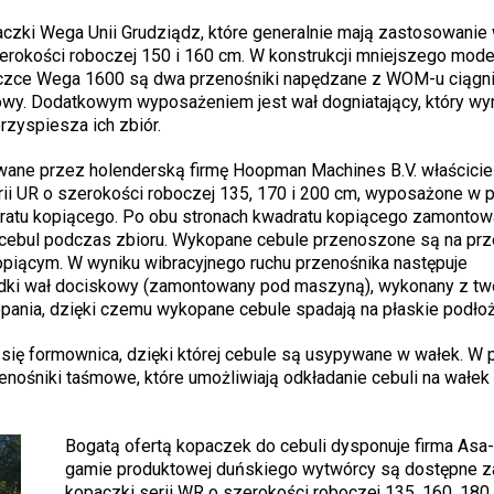
zki Wega Unii Grudziądz, które generalnie mają zastosowanie 
okości roboczej 150 i 160 cm. W konstrukcji mniejszego mod
aczce Wega 1600 są dwa przenośniki napędzane z WOM-u ciągni
owy. Dodatkowym wyposażeniem jest wał dogniatający, który wy
rzyspiesza ich zbiór.
wane przez holenderską firmę Hoopman Machines B.V. właścicie
ii UR o szerokości roboczej 135, 170 i 200 cm, wyposażone w p
atu kopiącego. Po obu stronach kwadratu kopiącego zamontow
ę cebul podczas zbioru. Wykopane cebule przenoszone są na prz
ącym. W wyniku wibracyjnego ruchu przenośnika następuje
dki wał dociskowy (zamontowany pod maszyną), wykonany z t
opania, dzięki czemu wykopane cebule spadają na płaskie podłoż
się formownica, dzięki której cebule są usypywane w wałek. W 
nośniki taśmowe, które umożliwiają odkładanie cebuli na wałek
Bogatą ofertą kopaczek do cebuli dysponuje firma Asa-
gamie produktowej duńskiego wytwórcy są dostępne 
kopaczki serii WR o szerokości roboczej 135, 160, 180