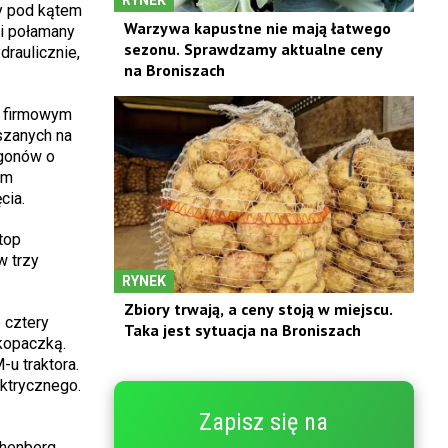
y pod kątem
Warzywa kapustne nie mają łatwego
 i połamany
sezonu. Sprawdzamy aktualne ceny
raulicznie,
na Broniszach
m firmowym
szanych na
agonów o
em
cia.
top
w trzy
RYNEK
Zbiory trwają, a ceny stoją w miejscu.
 cztery
Taka jest sytuacja na Broniszach
kopaczką.
u traktora.
ktrycznego.
Zapisz się na
henberg.