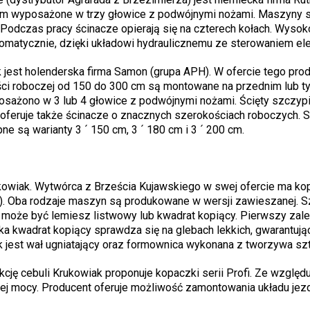
 cm wyposażone w trzy głowice z podwójnymi nożami. Maszyny 
odczas pracy ścinacze opierają się na czterech kołach. Wysoko
omatycznie, dzięki układowi hydraulicznemu ze sterowaniem el
 jest holenderska firma Samon (grupa APH). W ofercie tego pro
ości roboczej od 150 do 300 cm są montowane na przednim lub t
posażono w 3 lub 4 głowice z podwójnymi nożami. Ścięty szczyp
 oferuje także ścinacze o znacznych szerokościach roboczych. S
e są warianty 3 ´ 150 cm, 3 ´ 180 cm i 3 ´ 200 cm.
owiak. Wytwórca z Brześcia Kujawskiego w swej ofercie ma ko
fi). Oba rodzaje maszyn są produkowane w wersji zawieszanej. S
oże być lemiesz listwowy lub kwadrat kopiący. Pierwszy zalec
a kwadrat kopiący sprawdza się na glebach lekkich, gwarantują
jest wał ugniatający oraz formownica wykonana z tworzywa sz
ę cebuli Krukowiak proponuje kopaczki serii Profi. Ze względu
ej mocy. Producent oferuje możliwość zamontowania układu jez