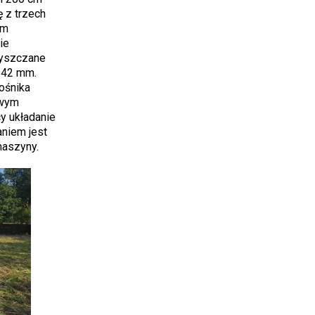
 z trzech
em
ie
zyszczane
 42 mm.
ośnika
owym
y układanie
niem jest
maszyny.