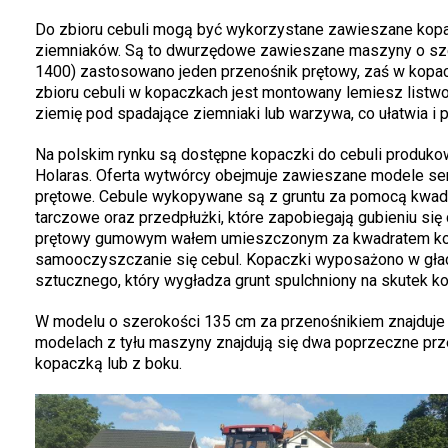
Do zbioru cebuli mogą być wykorzystane zawieszane kopac
ziemniaków. Są to dwurzędowe zawieszane maszyny o szer
1400) zastosowano jeden przenośnik prętowy, zaś w kop
zbioru cebuli w kopaczkach jest montowany lemiesz listw
ziemię pod spadające ziemniaki lub warzywa, co ułatwia i p
Na polskim rynku są dostępne kopaczki do cebuli produko
Holaras. Oferta wytwórcy obejmuje zawieszane modele ser
prętowe. Cebule wykopywane są z gruntu za pomocą kwadr
tarczowe oraz przedpłużki, które zapobiegają gubieniu si
prętowy gumowym wałem umieszczonym za kwadratem kopi
samooczyszczanie się cebul. Kopaczki wyposażono w gła
sztucznego, który wygładza grunt spulchniony na skutek k
W modelu o szerokości 135 cm za przenośnikiem znajduje 
modelach z tyłu maszyny znajdują się dwa poprzeczne prze
kopaczką lub z boku.