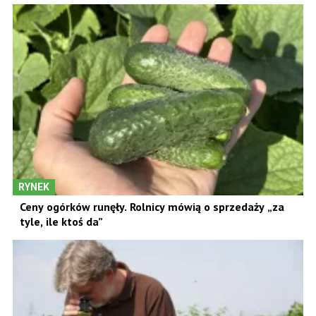
RYNEK
Ceny ogórków runęły. Rolnicy mówią o sprzedaży „za
tyle, ile ktoś da”