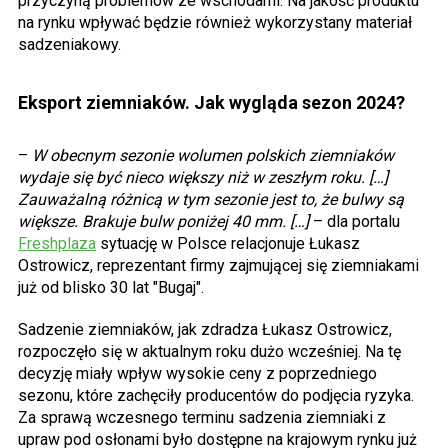
przyczyną problemów ze wschodami. Na jakość produktu
na rynku wpływać będzie również wykorzystany materiał
sadzeniakowy.
Eksport ziemniaków. Jak wygląda sezon 2024?
–
W obecnym sezonie wolumen polskich ziemniaków
wydaje się być nieco większy niż w zeszłym roku. […]
Zauważalną różnicą w tym sezonie jest to, że bulwy są
większe. Brakuje bulw poniżej 40 mm. […]
– dla portalu
Freshplaza
sytuację w Polsce relacjonuje Łukasz
Ostrowicz, reprezentant firmy zajmującej się ziemniakami
już od blisko 30 lat "Bugaj".
Sadzenie ziemniaków, jak zdradza Łukasz Ostrowicz,
rozpoczęło się w aktualnym roku dużo wcześniej. Na tę
decyzję miały wpływ wysokie ceny z poprzedniego
sezonu, które zachęciły producentów do podjęcia ryzyka.
Za sprawą wczesnego terminu sadzenia ziemniaki z
upraw pod osłonami było dostępne na krajowym rynku już