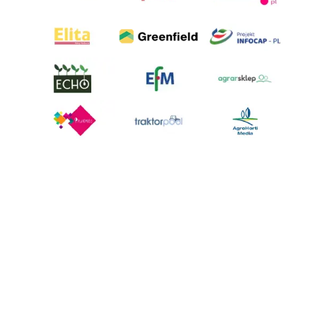
AgroHorti Media Sp. z o.o. ul. Metalowa 5, 60-118 Poznań. Akta rejestrowe
przechowywane w Sądzie Rejonowym Poznań - Nowe Miasto i Wilda w
Poznaniu, VIII Wydziale Gospodarczym, KRS 0001116269, NIP 7792573719,
REGON 529158846, kapitał zakładowy: 3.608.000 PLN.
Wszystkie prezentowane w ramach niniejszego portalu treści są
własnością AgroHorti Media Sp. z o.o, są zastrzeżone i chronione prawem
autorskim, kopiowanie i dalsze rozpowszechnianie treści jest zabronione.
(art. 25 ust. 1 pkt 1b ustawy z 4 lutego 1994 roku o prawie autorskim i
prawach pokrewnych.