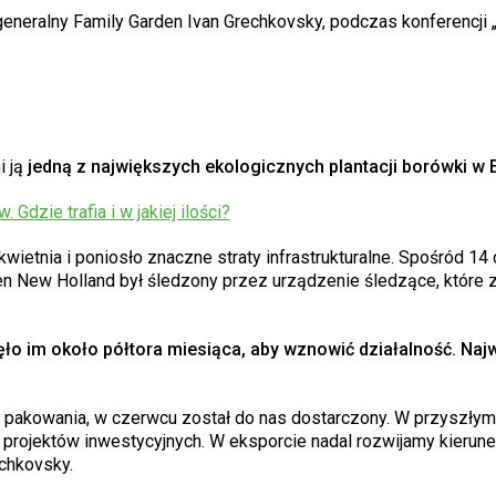
 generalny Family Garden Ivan Grechkovsky, podczas konferencji 
i ją
jedną z największych ekologicznych plantacji borówki w 
Gdzie trafia i w jakiej ilości?
ietnia i poniosło znaczne straty infrastrukturalne. Spośród 14
n New Holland był śledzony przez urządzenie śledzące, które z
ęło im około półtora miesiąca, aby wznowić działalność. Naj
 pakowania, w czerwcu został do nas dostarczony. W przyszłym
 projektów inwestycyjnych. W eksporcie nadal rozwijamy kierun
chkovsky.