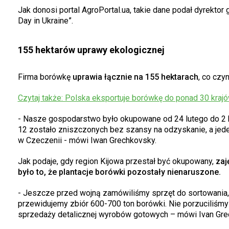
Jak donosi portal AgroPortal.ua, takie dane podał dyrektor
Day in Ukraine”.
155 hektarów uprawy ekologicznej
Firma borówkę
uprawia łącznie na 155 hektarach
, co czyn
Czytaj także: Polska eksportuje borówkę do ponad 30 krajów. 
- Nasze gospodarstwo było okupowane od 24 lutego do 2 kw
12 zostało zniszczonych bez szansy na odzyskanie, a jede
w Czeczenii - mówi Iwan Grechkovsky.
Jak podaje, gdy region Kijowa przestał być okupowany,
zaj
było to, że plantacje borówki pozostały nienaruszone.
- Jeszcze przed wojną zamówiliśmy sprzęt do sortowania,
przewidujemy zbiór 600-700 ton borówki. Nie porzuciliśmy
sprzedaży detalicznej wyrobów gotowych – mówi Ivan Gre