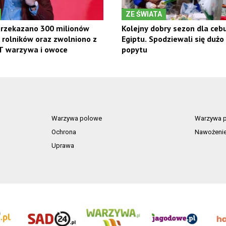
ZE ŚWIATA
przekazano 300 milionów
Kolejny dobry sezon dla cebu
 rolników oraz zwolniono z
Egiptu. Spodziewali się dużo
T warzywa i owoce
popytu
Warzywa polowe
Warzywa p
Ochrona
Nawożeni
Uprawa