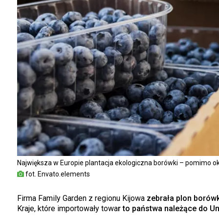
Największa w Europie plantacja ekologiczna borówki – pomimo oku
fot. Envato.elements
Firma Family Garden z regionu Kijowa
zebrała plon borówki
Kraje, które importowały towa
r to państwa należące do Uni