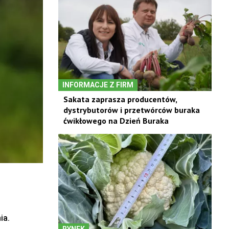
INFORMACJE Z FIRM
Sakata zaprasza producentów,
dystrybutorów i przetwórców buraka
ćwikłowego na Dzień Buraka
ia.
RYNEK