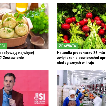
ŚCI
ZE ŚWIATA
 spożywają najwięcej
Holandia przeznaczy 26 mln
? Zestawienie
zwiększenie powierzchni up
ekologicznych w kraju