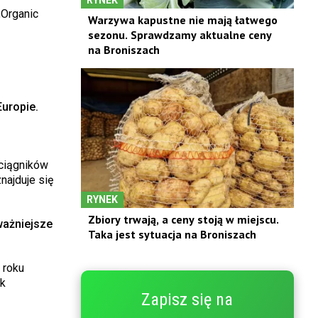
„Organic
Warzywa kapustne nie mają łatwego
sezonu. Sprawdzamy aktualne ceny
na Broniszach
Europie.
 ciągników
najduje się
RYNEK
Zbiory trwają, a ceny stoją w miejscu.
ważniejsze
Taka jest sytuacja na Broniszach
 roku
ek
Zapisz się na