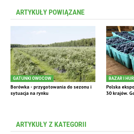
ARTYKUŁY POWIĄZANE
GATUNKI OWOCOW
BAZAR I HU
Borówka - przygotowania do sezonu i
Polska eksp
sytuacja na rynku
30 krajów. Gdz
ARTYKUŁY Z KATEGORII