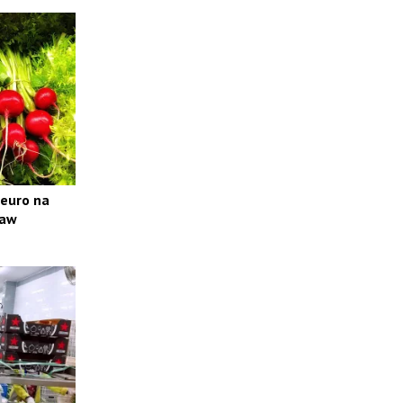
 euro na
raw