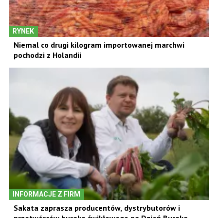
RYNEK
Niemal co drugi kilogram importowanej marchwi
pochodzi z Holandii
INFORMACJE Z FIRM
Sakata zaprasza producentów, dystrybutorów i
przetwórców buraka ćwikłowego na Dzień Buraka