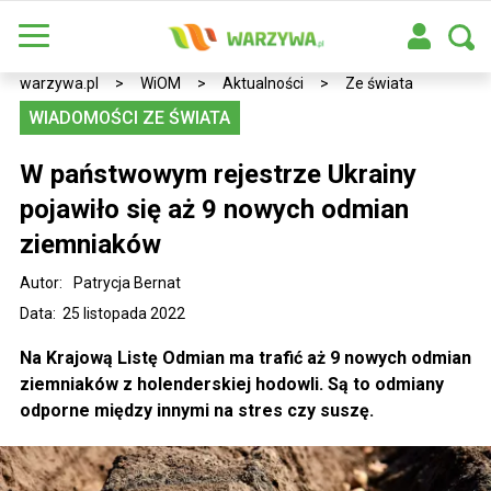
warzywa.pl
>
WiOM
>
Aktualności
>
Ze świata
WIADOMOŚCI ZE ŚWIATA
W państwowym rejestrze Ukrainy
pojawiło się aż 9 nowych odmian
ziemniaków
Autor:
Patrycja Bernat
Data: 25 listopada 2022
Na Krajową Listę Odmian ma trafić aż 9 nowych odmian
ziemniaków z holenderskiej hodowli. Są to odmiany
odporne między innymi na stres czy suszę.