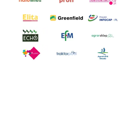
AgroHorti Media Sp. z o.o. ul. Metalowa 5, 60-118 Poznań. Akta rejestrowe
przechowywane w Sądzie Rejonowym Poznań - Nowe Miasto i Wilda w
Poznaniu, VIII Wydziale Gospodarczym, KRS 0001116269, NIP 7792573719,
REGON 529158846, kapitał zakładowy: 3.608.000 PLN.
Wszystkie prezentowane w ramach niniejszego portalu treści są
własnością AgroHorti Media Sp. z o.o, są zastrzeżone i chronione prawem
autorskim, kopiowanie i dalsze rozpowszechnianie treści jest zabronione.
(art. 25 ust. 1 pkt 1b ustawy z 4 lutego 1994 roku o prawie autorskim i
prawach pokrewnych.