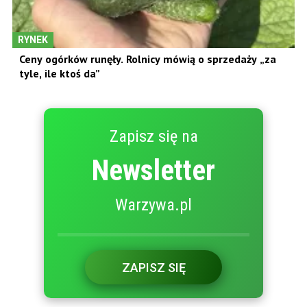
RYNEK
Ceny ogórków runęły. Rolnicy mówią o sprzedaży „za
tyle, ile ktoś da”
Zapisz się na
Newsletter
Warzywa.pl
ZAPISZ SIĘ