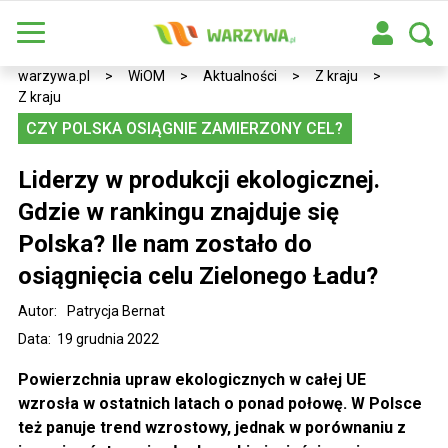
warzywa.pl
>
WiOM
>
Aktualności
>
Z kraju
>
Z kraju
CZY POLSKA OSIĄGNIE ZAMIERZONY CEL?
Liderzy w produkcji ekologicznej.
Gdzie w rankingu znajduje się
Polska? Ile nam zostało do
osiągnięcia celu Zielonego Ładu?
Autor:
Patrycja Bernat
Data: 19 grudnia 2022
Powierzchnia upraw ekologicznych w całej UE
wzrosła w ostatnich latach o ponad połowę. W Polsce
też panuje trend wzrostowy, jednak w porównaniu z