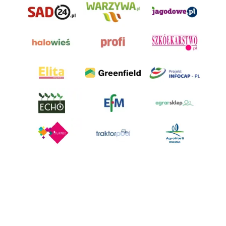
AgroHorti Media Sp. z o.o. ul. Metalowa 5, 60-118 Poznań. Akta rejestrowe
przechowywane w Sądzie Rejonowym Poznań - Nowe Miasto i Wilda w
Poznaniu, VIII Wydziale Gospodarczym, KRS 0001116269, NIP 7792573719,
REGON 529158846, kapitał zakładowy: 3.608.000 PLN.
Wszystkie prezentowane w ramach niniejszego portalu treści są
własnością AgroHorti Media Sp. z o.o, są zastrzeżone i chronione prawem