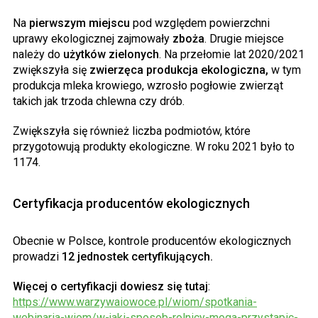
Na
pierwszym miejscu
pod względem powierzchni
uprawy ekologicznej zajmowały
zboża
. Drugie miejsce
należy do
użytków zielonych
. Na przełomie lat 2020/2021
zwiększyła się
zwierzęca produkcja ekologiczna,
w tym
produkcja mleka krowiego, wzrosło pogłowie zwierząt
takich jak trzoda chlewna czy drób.
Zwiększyła się również liczba podmiotów, które
przygotowują produkty ekologiczne. W roku 2021 było to
1174.
Certyfikacja producentów ekologicznych
Obecnie w Polsce, kontrole producentów ekologicznych
prowadzi
12 jednostek certyfikujących.
Więcej o certyfikacji dowiesz się tutaj
:
https://www.warzywaiowoce.pl/wiom/spotkania-
webinaria-wiom/w-jaki-sposob-rolnicy-moga-przystapic-