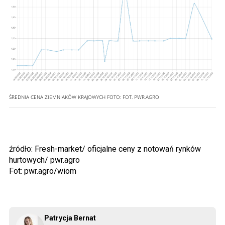
ŚREDNIA CENA ZIEMNIAKÓW KRAJOWYCH
FOTO:
FOT. PWR.AGRO
źródło: Fresh-market/ oficjalne ceny z notowań rynków
hurtowych/ pwr.agro
Fot: pwr.agro/wiom
Patrycja Bernat