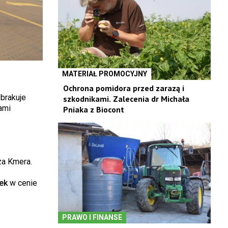
MATERIAŁ PROMOCYJNY
Ochrona pomidora przed zarazą i
 brakuje
szkodnikami. Zalecenia dr Michała
ami
Pniaka z Biocont
za Kmera.
ek
w cenie
PRAWO I FINANSE