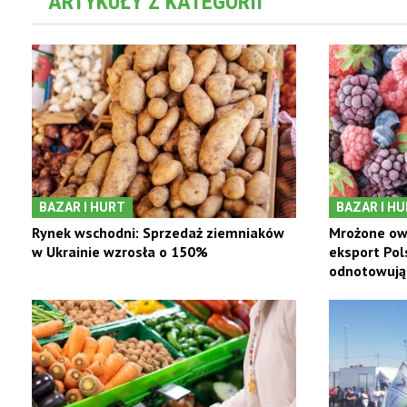
ARTYKUŁY Z KATEGORII
BAZAR I HURT
BAZAR I H
Rynek wschodni: Sprzedaż ziemniaków
Mrożone ow
w Ukrainie wzrosła o 150%
eksport Pol
odnotowują