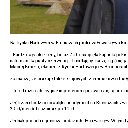
Na Rynku Hurtowym w Broniszach
podrożały warzywa korz
- Bardzo wysokie ceny, bo aż 7 zł, osiągnęła kapusta pekińs
natomiast kapusty czerwonej - handlujący zaczęli ją ściąg
Maciej Kmera, ekspert z Rynku Hurtowego w Broniszach
Zaznacza, że
brakuje także krajowych ziemniaków o biały
- To od razu dało sygnał importerom i pojawiło się sporo z
Jeśli zaś chodzi o nowalijki, asortyment na Broniszach zwię
20 zł/mendel i
szpinak
po 11 zł.
Jednak pogoda ogranicza podaż młodych warzyw. W tym ty