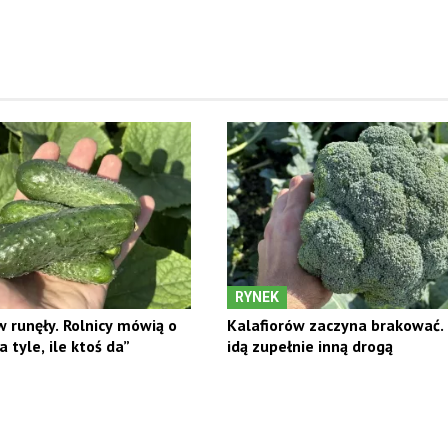
RYNEK
 runęły. Rolnicy mówią o
Kalafiorów zaczyna brakować.
 tyle, ile ktoś da”
idą zupełnie inną drogą