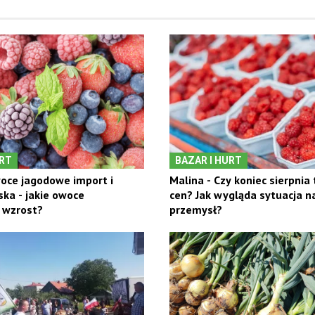
URT
BAZAR I HURT
oce jagodowe import i
Malina - Czy koniec sierpnia
ska - jakie owoce
cen? Jak wygląda sytuacja n
 wzrost?
przemysł?