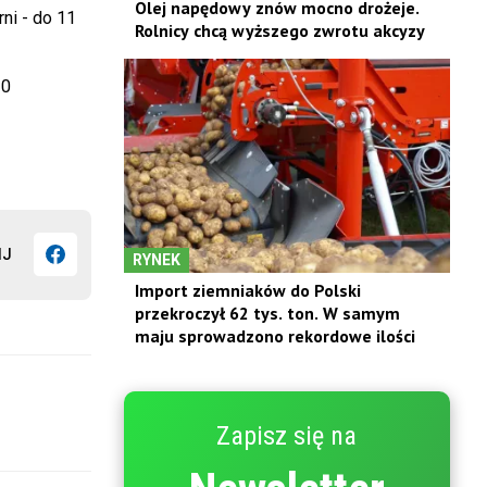
Olej napędowy znów mocno drożeje.
ni - do 11
Rolnicy chcą wyższego zwrotu akcyzy
10
IJ
RYNEK
Import ziemniaków do Polski
przekroczył 62 tys. ton. W samym
maju sprowadzono rekordowe ilości
Zapisz się na