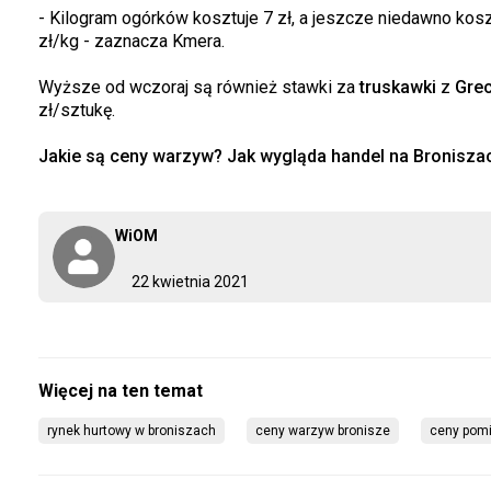
- Kilogram ogórków kosztuje 7 zł, a jeszcze niedawno koszt
zł/kg - zaznacza Kmera.
Wyższe od wczoraj są również stawki za
truskawki
z
Grec
zł/sztukę.
Jakie są ceny warzyw? Jak wygląda handel na Broniszac
WiOM
22 kwietnia 2021
rynek hurtowy w broniszach
ceny warzyw bronisze
ceny pomi