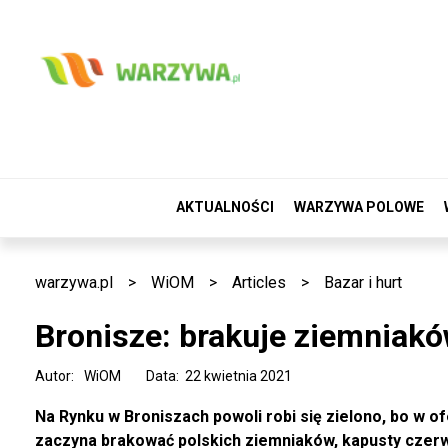
AKTUALNOŚCI
WARZYWA POLOWE
warzywa.pl
>
WiOM
>
Articles
>
Bazar i hurt
Bronisze: brakuje ziemniakó
Autor:
WiOM
Data: 22 kwietnia 2021
Na Rynku w Broniszach powoli robi się zielono, bo w of
zaczyna brakować polskich ziemniaków, kapusty czerwon