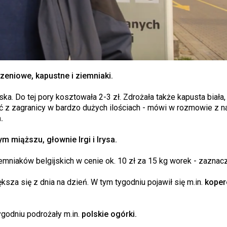
eniowe, kapustne i ziemniaki.
ka. Do tej pory kosztowała 2-3 zł. Zdrożała także kapusta biała,
ać z zagranicy w bardzo dużych ilościach - mówi w rozmowie z n
.
m miąższu, głownie Irgi i Irysa.
iemniaków belgijskich w cenie ok. 10 zł za 15 kg worek - zaznac
ksza się z dnia na dzień. W tym tygodniu pojawił się m.in.
koper
godniu podrożały m.in.
polskie ogórki.