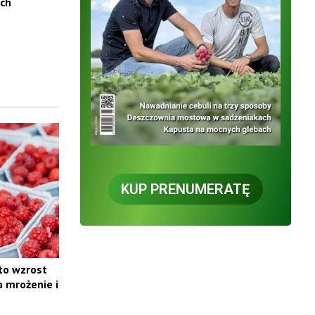
ach
KUP PRENUMERATĘ
 to wzrost
a mrożenie i