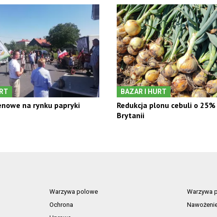
URT
BAZAR I HURT
nowe na rynku papryki
Redukcja plonu cebuli o 25% 
Brytanii
Warzywa polowe
Warzywa p
Ochrona
Nawożeni