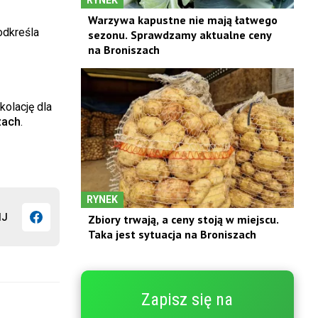
Warzywa kapustne nie mają łatwego
odkreśla
sezonu. Sprawdzamy aktualne ceny
na Broniszach
olację dla
zach
.
RYNEK
IJ
Zbiory trwają, a ceny stoją w miejscu.
Taka jest sytuacja na Broniszach
Zapisz się na