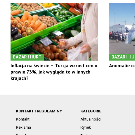
BAZAR I HURT
BAZAR I H
Inflacja na świecie – Turcja wzrost cen o
Anomalie ce
prawie 73%, jak wygląda to w innych
krajach?
KONTAKT I REGULAMINY
KATEGORIE
Kontakt
Aktualności
Reklama
Rynek