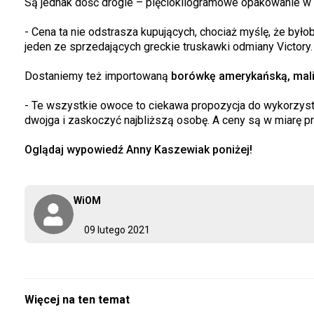
Są jednak dość drogie – pięciokilogramowe opakowanie w 
- Cena ta nie odstrasza kupujących, chociaż myślę, że byłob
jeden ze sprzedających greckie truskawki odmiany Victory.
Dostaniemy też importowaną
borówkę amerykańską, malin
- Te wszystkie owoce to ciekawa propozycja do wykorzysta
dwojga i zaskoczyć najbliższą osobę. A ceny są w miarę p
Oglądaj wypowiedź Anny Kaszewiak poniżej!
WiOM
09 lutego 2021