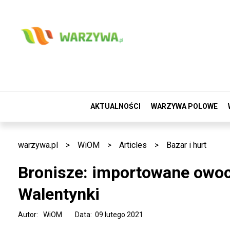
AKTUALNOŚCI
WARZYWA POLOWE
warzywa.pl
>
WiOM
>
Articles
>
Bazar i hurt
Bronisze: importowane owo
Walentynki
Autor:
WiOM
Data: 09 lutego 2021