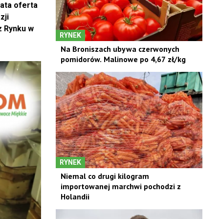
ata oferta
zji
z Rynku w
RYNEK
Na Broniszach ubywa czerwonych
pomidorów. Malinowe po 4,67 zł/kg
RYNEK
Niemal co drugi kilogram
importowanej marchwi pochodzi z
Holandii