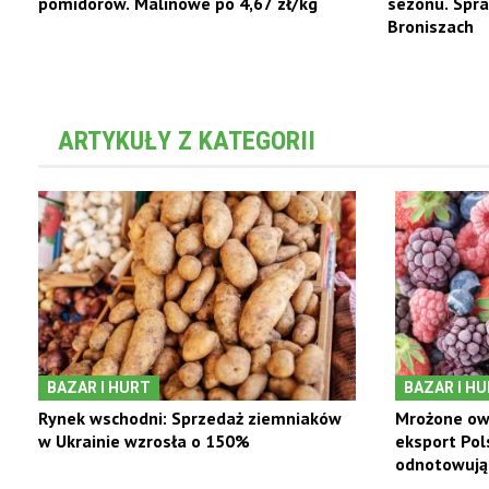
pomidorów. Malinowe po 4,67 zł/kg
sezonu. Spr
Broniszach
ARTYKUŁY Z KATEGORII
BAZAR I HURT
BAZAR I H
Rynek wschodni: Sprzedaż ziemniaków
Mrożone ow
w Ukrainie wzrosła o 150%
eksport Pol
odnotowują