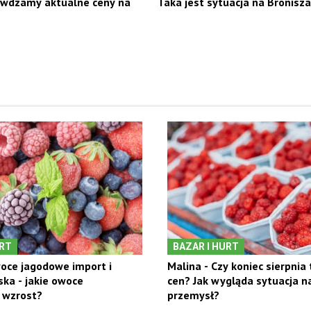
awdzamy aktualne ceny na
Taka jest sytuacja na Bronisz
URT
BAZAR I HURT
oce jagodowe import i
Malina - Czy koniec sierpnia
ska - jakie owoce
cen? Jak wygląda sytuacja n
 wzrost?
przemysł?