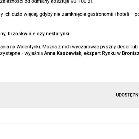
zależności od odmiany kosztuje 90-100 zł.
y ich dużo więcej, gdyby nie zamknięcie gastronomii i hoteli – p
y, brzoskwinie czy nektarynki.
nia na Walentynki. Można z nich wyczarować pyszny deser lub k
rzystępne - wyjaśnia
Anna Kaszewiak, ekspert Rynku w Bronis
UDOSTĘPN