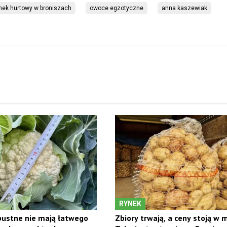
nek hurtowy w broniszach
owoce egzotyczne
anna kaszewiak
RYNEK
ustne nie mają łatwego
Zbiory trwają, a ceny stoją w m