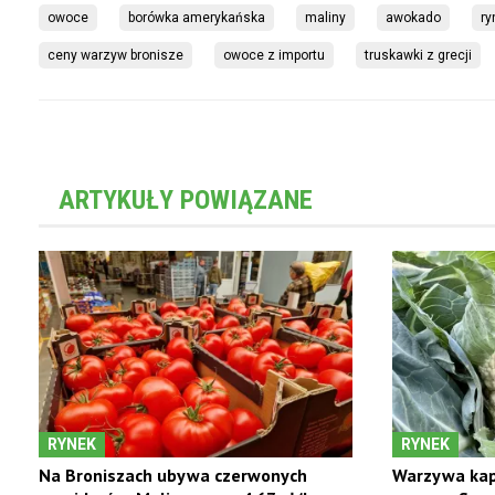
owoce
borówka amerykańska
maliny
awokado
ry
ceny warzyw bronisze
owoce z importu
truskawki z grecji
ARTYKUŁY POWIĄZANE
RYNEK
RYNEK
Na Broniszach ubywa czerwonych
Warzywa kap