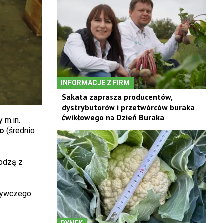
INFORMACJE Z FIRM
Sakata zaprasza producentów,
dystrybutorów i przetwórców buraka
ćwikłowego na Dzień Buraka
 m.in.
o
(średnio
hodzą z
ożywczego
RYNEK