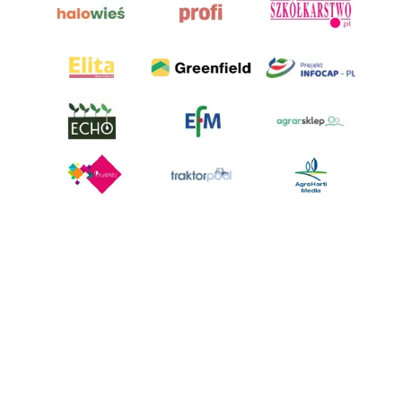
AgroHorti Media Sp. z o.o. ul. Metalowa 5, 60-118 Poznań. Akta rejestrowe
przechowywane w Sądzie Rejonowym Poznań - Nowe Miasto i Wilda w
Poznaniu, VIII Wydziale Gospodarczym, KRS 0001116269, NIP 7792573719,
REGON 529158846, kapitał zakładowy: 3.608.000 PLN.
Wszystkie prezentowane w ramach niniejszego portalu treści są
własnością AgroHorti Media Sp. z o.o, są zastrzeżone i chronione prawem
autorskim, kopiowanie i dalsze rozpowszechnianie treści jest zabronione.
(art. 25 ust. 1 pkt 1b ustawy z 4 lutego 1994 roku o prawie autorskim i
prawach pokrewnych.