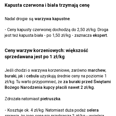
Kapusta czerwona i biała trzymają cenę
Nadal drogie są
warzywa kapustne
.
- Ceny kapusty czerwonej dochodzą do 2,50 zł/kg. Droga
jest też kapusta biała - po 1,50 zł/kg - zaznacza
ekspert.
Ceny warzyw korzeniowych: większość
sprzedawana jest po 1 zł/kg
Jeśli chodzi o warzywa korzeniowe, zarówno
marchew
,
buraki
, jak i
cebula
uzyskują średnie ceny na poziomie 1
zł/kg. Tu warto przypomnieć, że
za buraki przed Świętami
Bożego Narodzenia kupcy płacili nawet 2 zł/kg.
Zdrożała natomiast
pietruszka
.
- Kosztuje ok. 4 zł/kg. Natomiast duża podaż
selera
sprawia, że jego cena nie przekracza 2 zł/kg - wyjaśnia