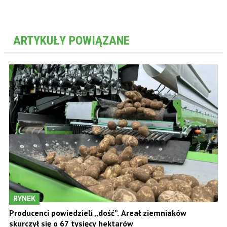
ARTYKUŁY POWIĄZANE
RYNEK
Producenci powiedzieli „dość”. Areał ziemniaków
skurczył się o 67 tysięcy hektarów