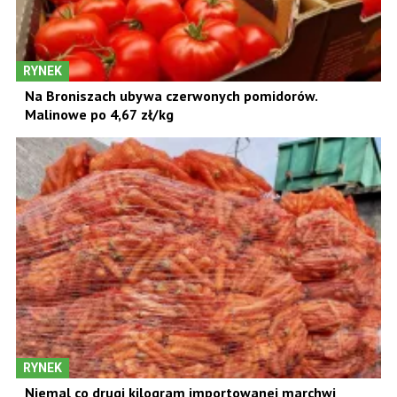
RYNEK
Na Broniszach ubywa czerwonych pomidorów.
Malinowe po 4,67 zł/kg
RYNEK
Niemal co drugi kilogram importowanej marchwi