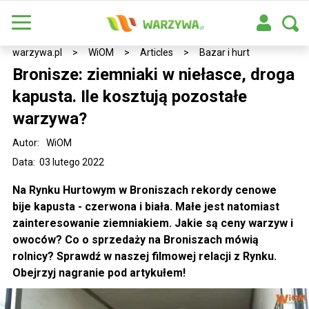
warzywa.pl
>
WiOM
>
Articles
>
Bazar i hurt
Bronisze: ziemniaki w niełasce, droga
kapusta. Ile kosztują pozostałe
warzywa?
Autor:
WiOM
Data: 03 lutego 2022
Na Rynku Hurtowym w Broniszach rekordy cenowe
bije kapusta - czerwona i biała. Małe jest natomiast
zainteresowanie ziemniakiem. Jakie są ceny warzyw i
owoców? Co o sprzedaży na Broniszach mówią
rolnicy? Sprawdź w naszej filmowej relacji z Rynku.
Obejrzyj nagranie pod artykułem!