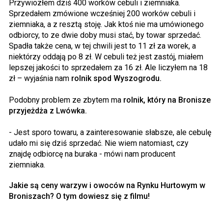
Przywiozłem dziś 400 worków cebuli i ziemniaka.
Sprzedałem zmówione wcześniej 200 worków cebuli i
ziemniaka, a z resztą stoję. Jak ktoś nie ma umówionego
odbiorcy, to ze dwie doby musi stać, by towar sprzedać.
Spadła także cena, w tej chwili jest to 11 zł za worek, a
niektórzy oddają po 8 zł. W cebuli też jest zastój, miałem
lepszej jakości to sprzedałem za 16 zł. Ale liczyłem na 18
zł – wyjaśnia nam
rolnik spod Wyszogrodu.
Podobny problem ze zbytem ma
rolnik, który na Bronisze
przyjeżdża z Lwówka.
- Jest sporo towaru, a zainteresowanie słabsze, ale cebulę
udało mi się dziś sprzedać. Nie wiem natomiast, czy
znajdę odbiorcę na buraka - mówi nam producent
ziemniaka.
Jakie są ceny warzyw i owoców na Rynku Hurtowym w
Broniszach? O tym dowiesz się z filmu!