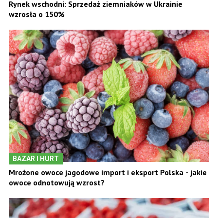
Rynek wschodni: Sprzedaż ziemniaków w Ukrainie
wzrosła o 150%
BAZAR I HURT
Mrożone owoce jagodowe import i eksport Polska - jakie
owoce odnotowują wzrost?