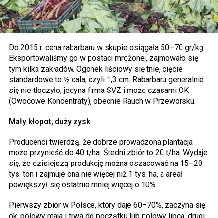
Do 2015 r. cena rabarbaru w skupie osiągała 50–70 gr/kg.
Eksportowaliśmy go w postaci mrożonej, zajmowało się
tym kilka zakładów. Ogonek liściowy się tnie, cięcie
standardowe to ½ cala, czyli 1,3 cm. Rabarbaru generalnie
się nie tłoczyło; jedyna firma SVZ i może czasami OK
(Owocowe Koncentraty), obecnie Rauch w Przeworsku.
Mały kłopot, duży zysk
Producenci twierdzą, że dobrze prowadzona plantacja
może przynieść do 40 t/ha. Średni zbiór to 20 t/ha. Wydaje
się, że dzisiejszą produkcję można oszacować na 15–20
tys. ton i zajmuje ona nie więcej niż 1 tys. ha, a areał
powiększył się ostatnio mniej więcej o 10%.
Pierwszy zbiór w Polsce, który daje 60–70%, zaczyna się
ok. połowy maja i trwa do początku lub połowy lipca, drugi