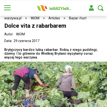
warzywa.pl
>
WiOM
>
Articles
>
Bazar i hurt
Dolce vita z rabarbarem
Autor:
WiOM
Data: 29 czerwca 2017
Brytyjczycy bardzo lubią rabarbar. Robią z niego puddingi,
dżemy. I to głównie do Wielkiej Brytanii wysyłamy coraz
więcej tego warzywa.