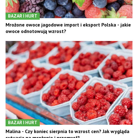
BAZAR I HURT
Mrożone owoce jagodowe import i eksport Polska - jakie
owoce odnotowują wzrost?
BAZAR I HURT
Malina - Czy koniec sierpnia to wzrost cen? Jak wygląda
sytuacja na mrożenie i przemysł?