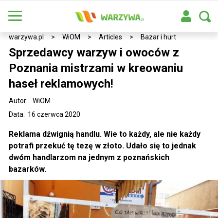
warzywa.pl
>
WiOM
>
Articles
>
Bazar i hurt
Sprzedawcy warzyw i owoców z
Poznania mistrzami w kreowaniu
haseł reklamowych!
Autor:
WiOM
Data: 16 czerwca 2020
Reklama dźwignią handlu. Wie to każdy, ale nie każdy
potrafi przekuć tę tezę w złoto. Udało się to jednak
dwóm handlarzom na jednym z poznańskich
bazarków.