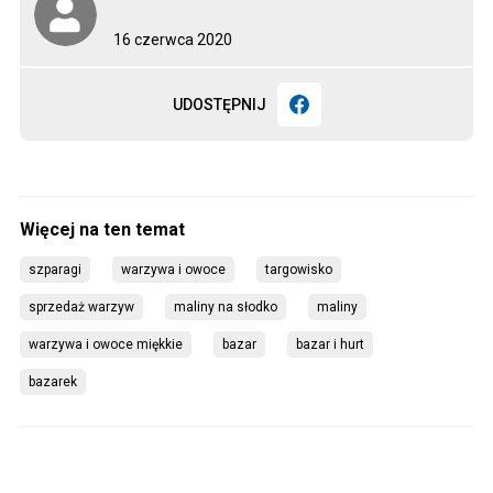
16 czerwca 2020
UDOSTĘPNIJ
szparagi
warzywa i owoce
targowisko
sprzedaż warzyw
maliny na słodko
maliny
warzywa i owoce miękkie
bazar
bazar i hurt
bazarek