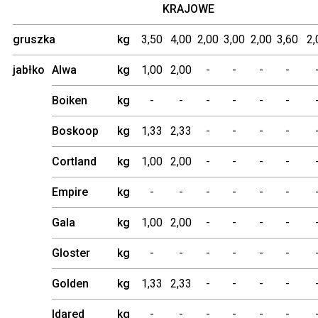
KRAJOWE
gruszka
kg
3,50
4,00
2,00
3,00
2,00
3,60
jabłko
Alwa
kg
1,00
2,00
-
-
-
-
Boiken
kg
-
-
-
-
-
-
Boskoop
kg
1,33
2,33
-
-
-
-
Cortland
kg
1,00
2,00
-
-
-
-
Empire
kg
-
-
-
-
-
-
Gala
kg
1,00
2,00
-
-
-
-
Gloster
kg
-
-
-
-
-
-
Golden
kg
1,33
2,33
-
-
-
-