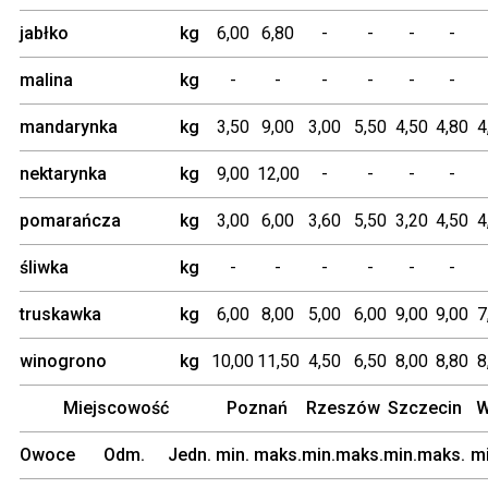
gruszka
kg
3,50
5,50
4,20
5,00
-
-
4
jabłko
kg
6,00
6,80
-
-
-
-
malina
kg
-
-
-
-
-
-
mandarynka
kg
3,50
9,00
3,00
5,50
4,50
4,80
4
nektarynka
kg
9,00
12,00
-
-
-
-
pomarańcza
kg
3,00
6,00
3,60
5,50
3,20
4,50
4
śliwka
kg
-
-
-
-
-
-
truskawka
kg
6,00
8,00
5,00
6,00
9,00
9,00
7
winogrono
kg
10,00
11,50
4,50
6,50
8,00
8,80
8
Miejscowość
Poznań
Rzeszów
Szczecin
Owoce
Odm.
Jedn.
min.
maks.
min.
maks.
min.
maks