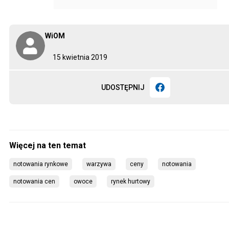
WiOM
15 kwietnia 2019
UDOSTĘPNIJ
notowania rynkowe
warzywa
ceny
notowania
notow
owoce
rynek hurtowy