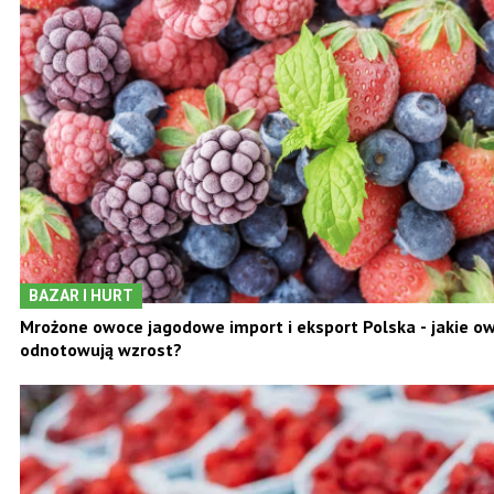
BAZAR I HURT
Rynek wschodni: Sprzedaż ziemniaków w Ukrainie wzrosła 
BAZAR I HURT
Mrożone owoce jagodowe import i eksport Polska - jakie o