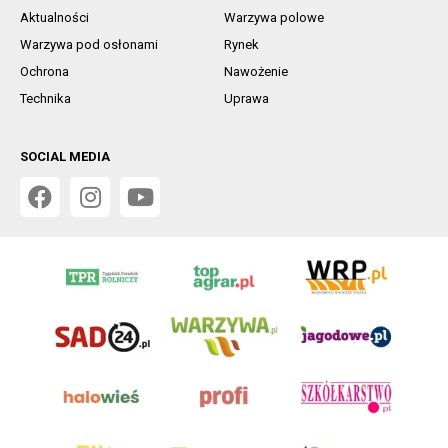
KONTAKT I REGULAMINY
Kontakt
Reklama
Regulamin
RODO
KATEGORIE
Aktualności
Warzywa polowe
Warzywa pod osłonami
Rynek
Ochrona
Nawożenie
Technika
Uprawa
SOCIAL MEDIA