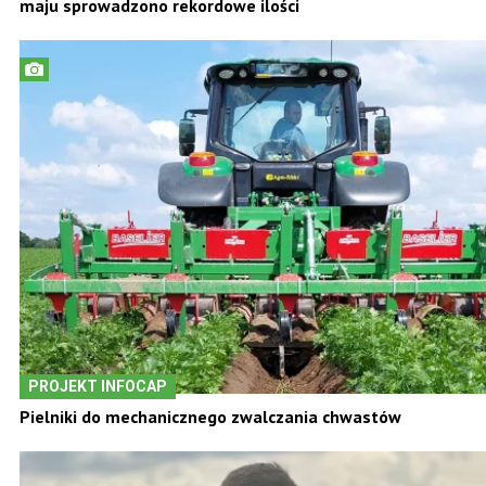
RYNEK
Import ziemniaków do Polski przekroczył 62 tys. ton. W s
sprowadzono rekordowe ilości
PROJEKT INFOCAP