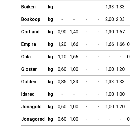
jabłko
Alwa
kg
0,90
1,25
-
-
1,33
1,33
Boiken
kg
-
-
-
-
1,33
1,33
Boskoop
kg
-
-
-
-
2,00
2,33
Cortland
kg
0,90
1,40
-
-
1,30
1,67
Empire
kg
1,20
1,66
-
-
1,66
1,66
0
Gala
kg
1,10
1,66
-
-
-
-
0
Gloster
kg
0,60
1,00
-
-
1,00
1,20
Golden
kg
0,85
1,33
-
-
1,33
1,33
Idared
kg
-
-
-
-
1,00
1,00
Jonagold
kg
0,60
1,00
-
-
1,00
1,20
Jonagored
kg
0,60
1,00
-
-
-
-
0