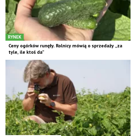
RYNEK
Zbiory trwają, a ceny stoją w miejscu. Taka jest
sytuacja na Broniszach
RYNEK
Ceny ogórków runęły. Rolnicy mówią o sprzedaży „za
tyle, ile ktoś da”