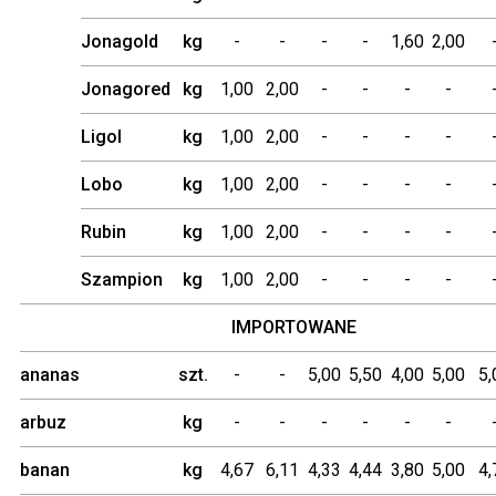
Idared
kg
-
-
-
-
-
-
Jonagold
kg
-
-
-
-
1,60
2,00
Jonagored
kg
1,00
2,00
-
-
-
-
Ligol
kg
1,00
2,00
-
-
-
-
Lobo
kg
1,00
2,00
-
-
-
-
Rubin
kg
1,00
2,00
-
-
-
-
Szampion
kg
1,00
2,00
-
-
-
-
IMPORTOWANE
ananas
szt.
-
-
5,00
5,50
4,00
5,00
arbuz
kg
-
-
-
-
-
-
banan
kg
4,67
6,11
4,33
4,44
3,80
5,00