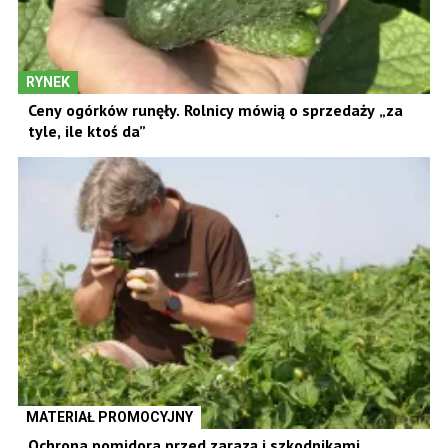
RYNEK
Ceny ogórków runęły. Rolnicy mówią o sprzedaży „za
tyle, ile ktoś da”
MATERIAŁ PROMOCYJNY
Ochrona pomidora przed zarazą i szkodnikami.