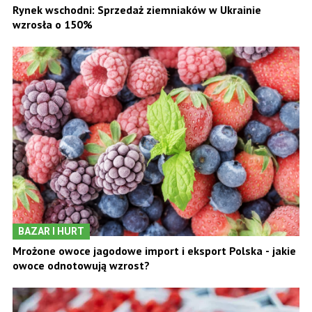
Rynek wschodni: Sprzedaż ziemniaków w Ukrainie
wzrosła o 150%
BAZAR I HURT
Mrożone owoce jagodowe import i eksport Polska - jakie
owoce odnotowują wzrost?