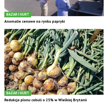
BAZAR I HURT
Anomalie cenowe na rynku papryki
BAZAR I HURT
Redukcja plonu cebuli o 25% w Wielkiej Brytanii