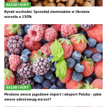
BAZAR I HURT
Rynek wschodni: Sprzedaż ziemniaków w Ukrainie
wzrosła o 150%
BAZAR I HURT
Mrożone owoce jagodowe import i eksport Polska - jakie
owoce odnotowują wzrost?