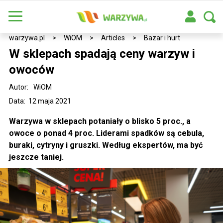
warzywa.pl
>
WiOM
>
Articles
>
Bazar i hurt
W sklepach spadają ceny warzyw i
owoców
Autor:
WiOM
Data: 12 maja 2021
Warzywa w sklepach potaniały o blisko 5 proc., a
owoce o ponad 4 proc. Liderami spadków są cebula,
buraki, cytryny i gruszki. Według ekspertów, ma być
jeszcze taniej.