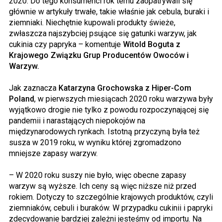
2020. Do tego konsumenci rok temu zaopatrywali się
głównie w artykuły trwałe, takie właśnie jak cebula, buraki i
ziemniaki. Niechętnie kupowali produkty świeże,
zwłaszcza najszybciej psujące się gatunki warzyw, jak
cukinia czy papryka – komentuje
Witold Boguta z
Krajowego Związku Grup Producentów Owoców i
Warzyw.
Jak zaznacza
Katarzyna Grochowska z Hiper-Com
Poland
, w pierwszych miesiącach 2020 roku warzywa były
wyjątkowo drogie nie tylko z powodu rozpoczynającej się
pandemii i narastających niepokojów na
międzynarodowych rynkach. Istotną przyczyną była też
susza w 2019 roku, w wyniku której zgromadzono
mniejsze zapasy warzyw.
– W 2020 roku suszy nie było, więc obecne zapasy
warzyw są wyższe. Ich ceny są więc niższe niż przed
rokiem. Dotyczy to szczególnie krajowych produktów, czyli
ziemniaków, cebuli i buraków. W przypadku cukinii i papryki
zdecydowanie bardziej zależni jesteśmy od importu. Na