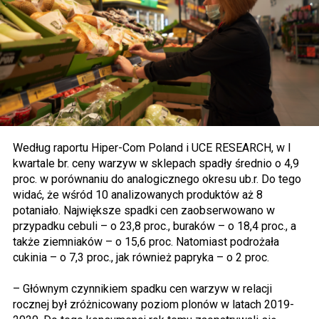
Według raportu Hiper-Com Poland i UCE RESEARCH, w I
kwartale br. ceny warzyw w sklepach spadły średnio o 4,9
proc. w porównaniu do analogicznego okresu ub.r. Do tego
widać, że wśród 10 analizowanych produktów aż 8
potaniało. Największe spadki cen zaobserwowano w
przypadku cebuli – o 23,8 proc., buraków – o 18,4 proc., a
także ziemniaków – o 15,6 proc. Natomiast podrożała
cukinia – o 7,3 proc., jak również papryka – o 2 proc.
– Głównym czynnikiem spadku cen warzyw w relacji
rocznej był zróżnicowany poziom plonów w latach 2019-