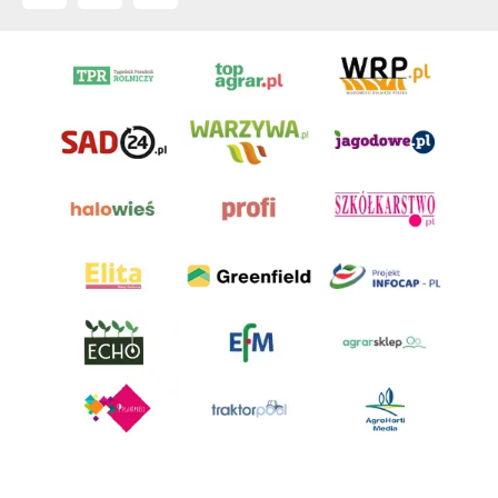
AgroHorti Media Sp. z o.o. ul. Metalowa 5, 60-118 Poznań. Akta rejestrowe