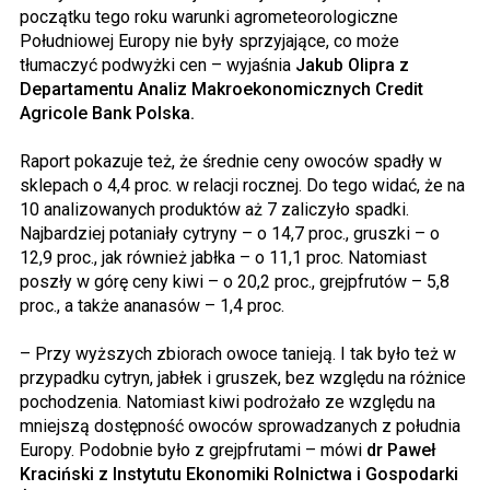
początku tego roku warunki agrometeorologiczne
Południowej Europy nie były sprzyjające, co może
tłumaczyć podwyżki cen – wyjaśnia
Jakub Olipra z
Departamentu Analiz Makroekonomicznych Credit
Agricole Bank Polska.
Raport pokazuje też, że średnie ceny owoców spadły w
sklepach o 4,4 proc. w relacji rocznej. Do tego widać, że na
10 analizowanych produktów aż 7 zaliczyło spadki.
Najbardziej potaniały cytryny – o 14,7 proc., gruszki – o
12,9 proc., jak również jabłka – o 11,1 proc. Natomiast
poszły w górę ceny kiwi – o 20,2 proc., grejpfrutów – 5,8
proc., a także ananasów – 1,4 proc.
– Przy wyższych zbiorach owoce tanieją. I tak było też w
przypadku cytryn, jabłek i gruszek, bez względu na różnice
pochodzenia. Natomiast kiwi podrożało ze względu na
mniejszą dostępność owoców sprowadzanych z południa
Europy. Podobnie było z grejpfrutami – mówi
dr Paweł
Kraciński z Instytutu Ekonomiki Rolnictwa i Gospodarki