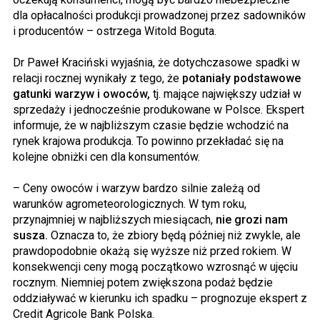
dla opłacalności produkcji prowadzonej przez sadowników
i producentów – ostrzega Witold Boguta.
Dr Paweł Kraciński wyjaśnia, że dotychczasowe spadki w
relacji rocznej wynikały z tego, że
potaniały podstawowe
gatunki warzyw i owoców,
tj. mające największy udział w
sprzedaży i jednocześnie produkowane w Polsce. Ekspert
informuje, że w najbliższym czasie będzie wchodzić na
rynek krajowa produkcja. To powinno przekładać się na
kolejne obniżki cen dla konsumentów.
– Ceny owoców i warzyw bardzo silnie zależą od
warunków agrometeorologicznych. W tym roku,
przynajmniej w najbliższych miesiącach,
nie grozi nam
susza.
Oznacza to, że zbiory będą później niż zwykle, ale
prawdopodobnie okażą się wyższe niż przed rokiem. W
konsekwencji ceny mogą początkowo wzrosnąć w ujęciu
rocznym. Niemniej potem zwiększona podaż będzie
oddziaływać w kierunku ich spadku – prognozuje ekspert z
Credit Agricole Bank Polska.