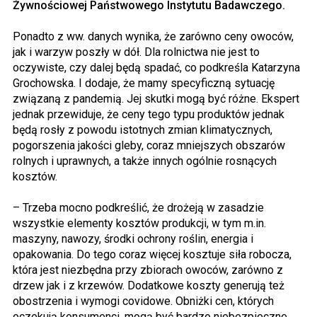
Żywnościowej Państwowego Instytutu Badawczego.
Ponadto z ww. danych wynika, że zarówno ceny owoców,
jak i warzyw poszły w dół. Dla rolnictwa nie jest to
oczywiste, czy dalej będą spadać, co podkreśla Katarzyna
Grochowska. I dodaje, że mamy specyficzną sytuację
związaną z pandemią. Jej skutki mogą być różne. Ekspert
jednak przewiduje, że ceny tego typu produktów jednak
będą rosły z powodu istotnych zmian klimatycznych,
pogorszenia jakości gleby, coraz mniejszych obszarów
rolnych i uprawnych, a także innych ogólnie rosnących
kosztów.
– Trzeba mocno podkreślić, że drożeją w zasadzie
wszystkie elementy kosztów produkcji, w tym m.in.
maszyny, nawozy, środki ochrony roślin, energia i
opakowania. Do tego coraz więcej kosztuje siła robocza,
która jest niezbędna przy zbiorach owoców, zarówno z
drzew jak i z krzewów. Dodatkowe koszty generują też
obostrzenia i wymogi covidowe. Obniżki cen, których
oczekują konsumenci, mogą być bardzo niebezpieczne