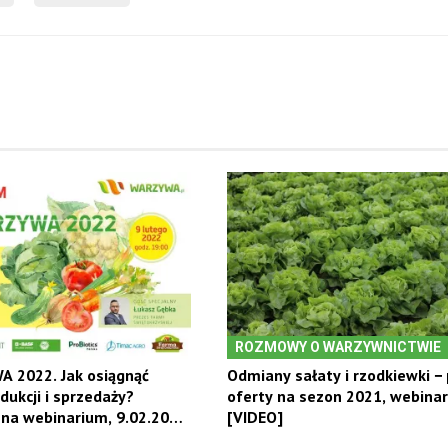
ROZMOWY O WARZYWNICTWIE
 2022. Jak osiągnąć
Odmiany sałaty i rzodkiewki −
dukcji i sprzedaży?
oferty na sezon 2021, webina
na webinarium, 9.02.2022
[VIDEO]