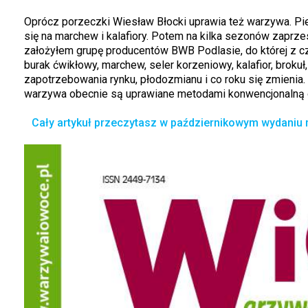
Oprócz porzeczki Wiesław Błocki uprawia też warzywa. Pie
się na marchew i kalafiory. Potem na kilka sezonów zaprzest
założyłem grupę producentów BWB Podlasie, do której z cz
burak ćwikłowy, marchew, seler korzeniowy, kalafior, broku
zapotrzebowania rynku, płodozmianu i co roku się zmienia
warzywa obecnie są uprawiane metodami konwencjonalną o
Cały artykuł przeczytasz w październikowym wydaniu 