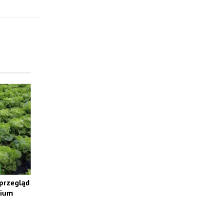
 przegląd
rium