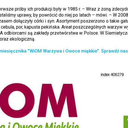
rwsze próby ich produkcji były w 1985 r. – Wraz z żoną zdecyd
aliśmy uprawy, by powrócić do niej po latach – mówi. – W 2008 
asem dołączyły córki i syn. Asortyment poszerzono o takie gatun
ł, cebula, por, kapusta pekińska. Areał poszczególnych warzyw w
. A odbiorcami są zakłady przetwórstwa w Polsce. W Siemiatycz
raz ekologiczną.
miesięcznika "WiOM Warzywa i Owoce miękkie". Sprawdź nas