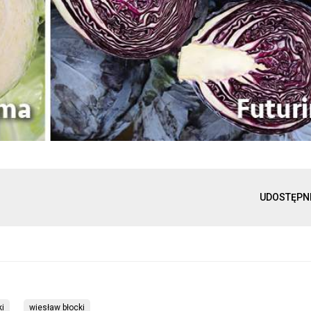
UDOSTĘPN
i
wiesław błocki