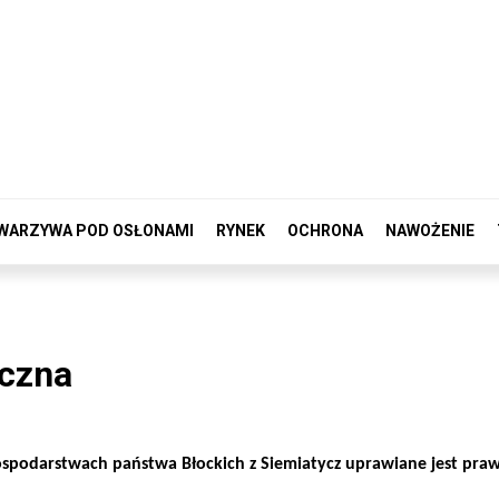
WARZYWA POD OSŁONAMI
RYNEK
OCHRONA
NAWOŻENIE
iczna
ospodarstwach państwa Błockich z Siemiatycz uprawiane jest praw