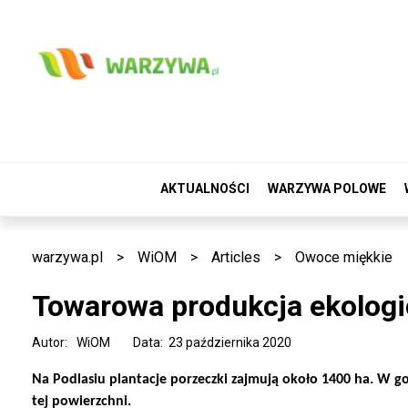
AKTUALNOŚCI
WARZYWA POLOWE
warzywa.pl
>
WiOM
>
Articles
>
Owoce miękkie
Towarowa produkcja ekolog
Autor:
WiOM
Data: 23 października 2020
Na Podlasiu plantacje porzeczki zajmują około 1400 ha. W g
tej powierzchni.