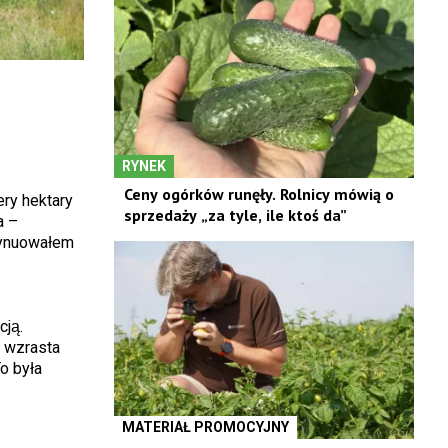
RYNEK
Ceny ogórków runęły. Rolnicy mówią o
ery hektary
sprzedaży „za tyle, ile ktoś da”
a –
ntynuowałem
ją.
e wzrasta
o była
MATERIAŁ PROMOCYJNY