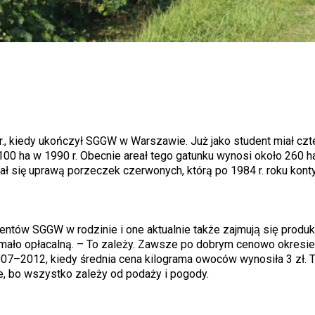
., kiedy ukończył SGGW w Warszawie. Już jako student miał czt
o 100 ha w 1990 r. Obecnie areał tego gatunku wynosi około 260 h
ał się uprawą porzeczek czerwonych, którą po 1984 r. roku ko
tów SGGW w rodzinie i one aktualnie także zajmują się produkc
 mało opłacalną. – To zależy. Zawsze po dobrym cenowo okresi
007–2012, kiedy średnia cena kilograma owoców wynosiła 3 zł. T
ne, bo wszystko zależy od podaży i pogody.