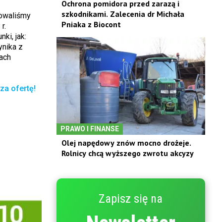
Ochrona pomidora przed zarazą i
szkodnikami. Zalecenia dr Michała
owaliśmy
Pniaka z Biocont
r.
ki, jak:
ynika z
ach
za ofertę!
PRAWO I FINANSE
Olej napędowy znów mocno drożeje.
Rolnicy chcą wyższego zwrotu akcyzy
Zapisz się na