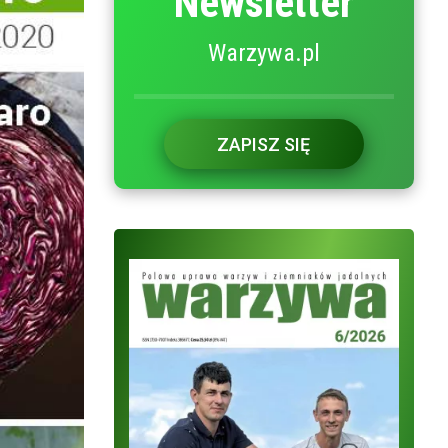
Newsletter
Warzywa.pl
ZAPISZ SIĘ