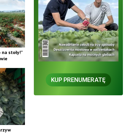
na stoły!”
ewie
KUP PRENUMERATĘ
arzyw