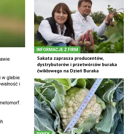
INFORMACJE Z FIRM
Sakata zaprasza producentów,
rawie
dystrybutorów i przetwórców buraka
ćwikłowego na Dzień Buraka
 w glebie.
owalność i
dimetomorf.
ch
RYNEK