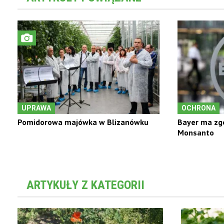
UPRAWA
OCHRONA
Pomidorowa majówka w Blizanówku
Bayer ma zgo
Monsanto
ARTYKUŁY Z KATEGORII