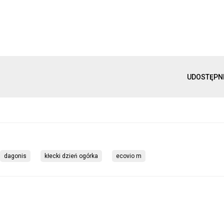
UDOSTĘPN
dagonis
kłecki dzień ogórka
ecovio m