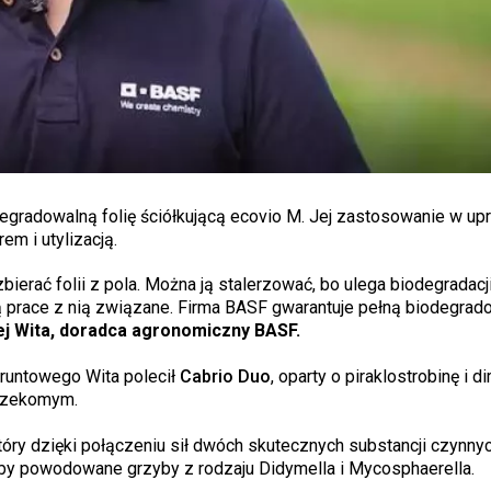
gradowalną folię ściółkującą ecovio M. Jej zastosowanie w up
m i utylizacją.
rać folii z pola. Można ją stalerzować, bo ulega biodegradacji
zą prace z nią związane. Firma BASF gwarantuje pełną biodegrad
j Wita, doradca agronomiczny BASF.
gruntowego Wita polecił
Cabrio Duo
, oparty o piraklostrobinę i 
 rzekomym.
który dzięki połączeniu sił dwóch skutecznych substancji czynny
roby powodowane grzyby z rodzaju Didymella i Mycosphaerella.