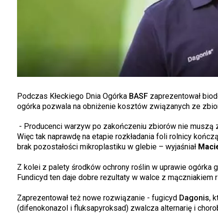
Podczas Kłeckiego Dnia Ogórka
BASF
zaprezentował biode
ogórka pozwala na obniżenie kosztów związanych ze zbiore
- Producenci warzyw po zakończeniu zbiorów nie muszą zbie
Więc tak naprawdę na etapie rozkładania foli rolnicy końc
brak pozostałości mikroplastiku w glebie – wyjaśniał
Macie
Z kolei z palety środków ochrony roślin w uprawie ogórka 
Fundicyd ten daje dobre rezultaty w walce z mączniakiem
Zaprezentował też nowe rozwiązanie - fugicyd
Dagonis
, 
(difenokonazol i fluksapyroksad) zwalcza alternarię i cho