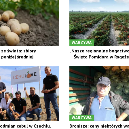
WARZYWA
ze świata: zbiory
„Nasze regionalne bogactwo 
poniżej średniej
– Święto Pomidora w Rogoż
WARZYWA
 odmian cebul w Czechlu.
Bronisze: ceny niektórych w