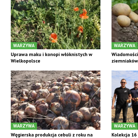
WARZYWA
WARZYWA
Uprawa maku i konopi włóknistych w
Wiadomości 
Wielkopolsce
ziemniaków 
WARZYWA
WARZYWA
Węgierska produkcja cebuli z roku na
Kolekcja 16