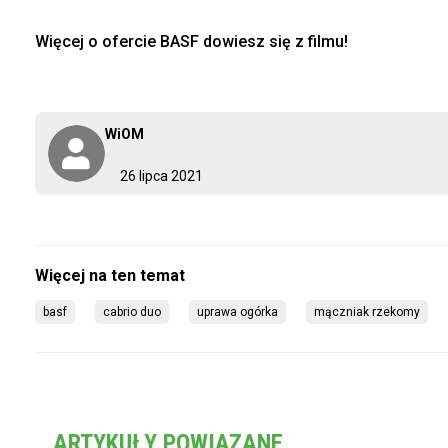
Więcej o ofercie BASF dowiesz się z filmu!
WiOM
26 lipca 2021
basf
cabrio duo
uprawa ogórka
mączniak rzekomy
ARTYKUŁY POWIĄZANE